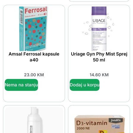
Amsal Ferrosal kapsule
Uriage Gyn Phy Mist Sprej
a40
50 ml
23.00
KM
14.60
KM
Nema na stanju
Dodaj u korpu