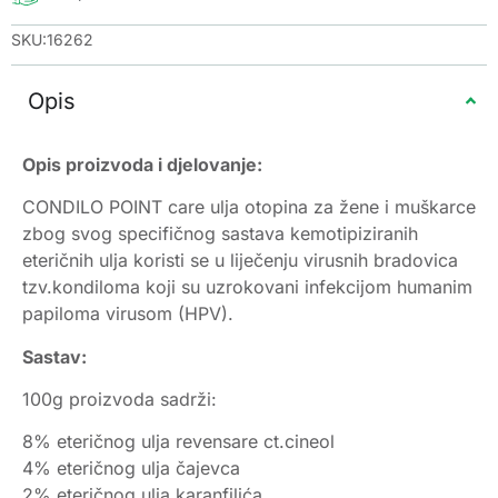
SKU:16262
Opis
Opis proizvoda i djelovanje:
CONDILO POINT care ulja otopina za žene i muškarce
zbog svog specifičnog sastava kemotipiziranih
eteričnih ulja koristi se u liječenju virusnih bradovica
tzv.kondiloma koji su uzrokovani infekcijom humanim
papiloma virusom (HPV).
Sastav:
100g proizvoda sadrži:
8% eteričnog ulja revensare ct.cineol
4% eteričnog ulja čajevca
2% eteričnog ulja karanfilića