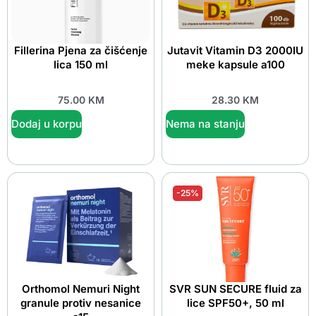
Fillerina Pjena za čišćenje
Jutavit Vitamin D3 2000IU
lica 150 ml
meke kapsule a100
75.00
KM
28.30
KM
Dodaj u korpu
Nema na stanju
-25%
Orthomol Nemuri Night
SVR SUN SECURE fluid za
granule protiv nesanice
lice SPF50+, 50 ml