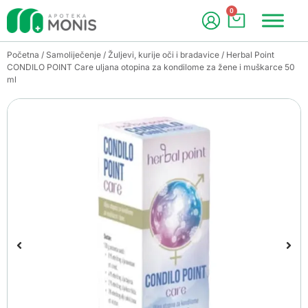
0
Početna
/
Samoliječenje
/
Žuljevi, kurije oči i bradavice
/ Herbal Point
CONDILO POINT Care uljana otopina za kondilome za žene i muškarce 50
ml