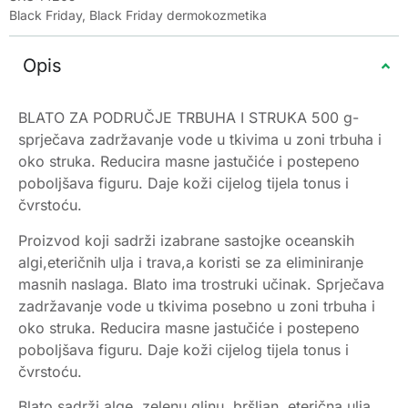
Black Friday
,
Black Friday dermokozmetika
Opis
BLATO ZA PODRUČJE TRBUHA I STRUKA 500 g-
sprječava zadržavanje vode u tkivima u zoni trbuha i
oko struka. Reducira masne jastučiće i postepeno
poboljšava figuru. Daje koži cijelog tijela tonus i
čvrstoću.
Proizvod koji sadrži izabrane sastojke oceanskih
algi,eteričnih ulja i trava,a koristi se za eliminiranje
masnih naslaga. Blato ima trostruki učinak. Sprječava
zadržavanje vode u tkivima posebno u zoni trbuha i
oko struka. Reducira masne jastučiće i postepeno
poboljšava figuru. Daje koži cijelog tijela tonus i
čvrstoću.
Blato sadrži alge, zelenu glinu, bršljan, eterična ulja