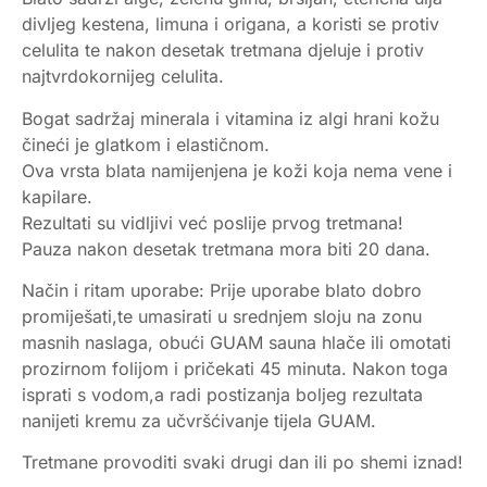
divljeg kestena, limuna i origana, a koristi se protiv
celulita te nakon desetak tretmana djeluje i protiv
najtvrdokornijeg celulita.
Bogat sadržaj minerala i vitamina iz algi hrani kožu
čineći je glatkom i elastičnom.
Ova vrsta blata namijenjena je koži koja nema vene i
kapilare.
Rezultati su vidljivi već poslije prvog tretmana!
Pauza nakon desetak tretmana mora biti 20 dana.
Način i ritam uporabe: Prije uporabe blato dobro
promiješati,te umasirati u srednjem sloju na zonu
masnih naslaga, obući GUAM sauna hlače ili omotati
prozirnom folijom i pričekati 45 minuta. Nakon toga
isprati s vodom,a radi postizanja boljeg rezultata
nanijeti kremu za učvršćivanje tijela GUAM.
Tretmane provoditi svaki drugi dan ili po shemi iznad!