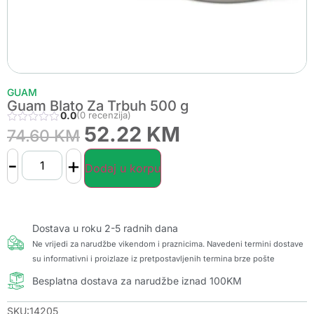
GUAM
Guam Blato Za Trbuh 500 g
0.0
(0 recenzija)
52.22
KM
74.60
KM
-
+
Dodaj u korpu
Dostava u roku 2-5 radnih dana
Ne vrijedi za narudžbe vikendom i praznicima. Navedeni termini dostave
su informativni i proizlaze iz pretpostavljenih termina brze pošte
Besplatna dostava za narudžbe iznad 100KM
SKU:14205