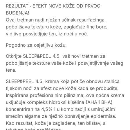
REZULTATI: EFEKT NOVE KOŽE OD PRVOG
BUĐENJA!
Ovaj tretman nudi nježan učinak resurfacinga,
poboljšava teksturu kože, zaglađuje fine bore,
vidljivo posvjetljuje ten, iz noći u noć.
Pogodno za osjetljivu kožu.
Otkrijte SLEEP&PEEL 4.5, vaš novi tretman za
poboljšanje teksture vaše kože i posvjetljivanje vašeg
tena.
SLEEP&PEEL 4.5, krema koja potiče obnovu stanica
tijekom noći za efekt nove kože kada se probudite.
Inspirirana profesionalnim pilinzima, ova noćna krema
uključuje kompleks hidroksi kiselina (AHA i BHA)
koncentriran na 4,5% i u kombinaciji s umirujućim
smeđim algama za nježno obnavljanje epidermisa.
Kao rezultat, koža je zaglađena, ten blistav, a
tekstura kože pročišćena.