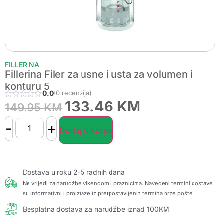
FILLERINA
Fillerina Filer za usne i usta za volumen i
konturu 5
0.0
(0 recenzija)
133.46
KM
149.95
KM
-
+
Dodaj u korpu
Dostava u roku 2-5 radnih dana
Ne vrijedi za narudžbe vikendom i praznicima. Navedeni termini dostave
su informativni i proizlaze iz pretpostavljenih termina brze pošte
Besplatna dostava za narudžbe iznad 100KM