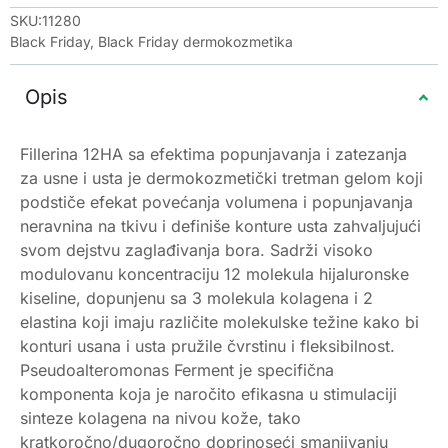
SKU:11280
Black Friday
,
Black Friday dermokozmetika
Opis
Fillerina 12HA sa efektima popunjavanja i zatezanja
za usne i usta je dermokozmetički tretman gelom koji
podstiče efekat povećanja volumena i popunjavanja
neravnina na tkivu i definiše konture usta zahvaljujući
svom dejstvu zaglađivanja bora. Sadrži visoko
modulovanu koncentraciju 12 molekula hijaluronske
kiseline, dopunjenu sa 3 molekula kolagena i 2
elastina koji imaju različite molekulske težine kako bi
konturi usana i usta pružile čvrstinu i fleksibilnost.
Pseudoalteromonas Ferment je specifična
komponenta koja je naročito efikasna u stimulaciji
sinteze kolagena na nivou kože, tako
kratkoročno/dugoročno doprinoseći smanjivanju