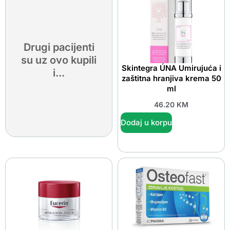
Drugi pacijenti
su uz ovo kupili
Skintegra ÚNA Umirujuća i
i...
zaštitna hranjiva krema 50
ml
46.20
KM
Dodaj u korpu