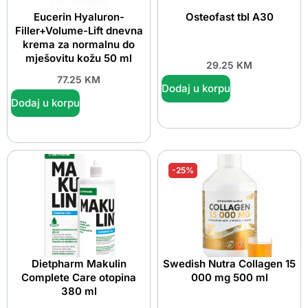
Eucerin Hyaluron-
Osteofast tbl A30
Filler+Volume-Lift dnevna
krema za normalnu do
mješovitu kožu 50 ml
29.25
KM
77.25
KM
Dodaj u korpu
Dodaj u korpu
-25%
Dietpharm Makulin
Swedish Nutra Collagen 15
Complete Care otopina
000 mg 500 ml
380 ml