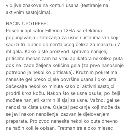
vidljive znakove na konturi usana (testiranje na
aktivnim sastojcima).
NAČIN UPOTREBE:
Posebni aplikator Fillerina 12HA sa efektima
popunjavanja i zatezanja za usne i usta ima vrh koji
sadrži tri loptice od nerđajućeg čelika za masažu i 7
ml gela. Kako biste proizvod ispravno nanijeli,
pritisnite mehanizam na vrhu aplikatora nekoliko puta
dok ne izađe željena količina gela (za prvo nanošenje
potrebno je nekoliko pritisaka). Kružnim pokretima
nanesite gel preko cijele površine usana i oko usta.
Sačekajte nekoliko minuta kako bi aktivni sastojci
prodrli kroz kožu. Nakon što se usne osuše, po želji
možete nanijeti karmin ili sjaj za usne. Važno: gel se
nanosi na čiste usne. Osjećaj peckanja koji može da
se javi nakon nanošenja izazvan je djelovanjem
preparata. Proizvod nanesite nekoliko puta dnevno
na način koji je opisan. Tretman traje oko mjesec