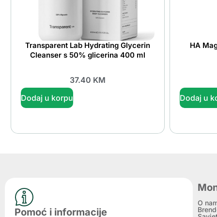
Transparent Lab Hydrating Glycerin
HA Magn
Cleanser s 50% glicerina 400 ml
37.40
KM
Dodaj u korpu
Dodaj u k
Mon
O na
Brend
Pomoć i informacije
Savje