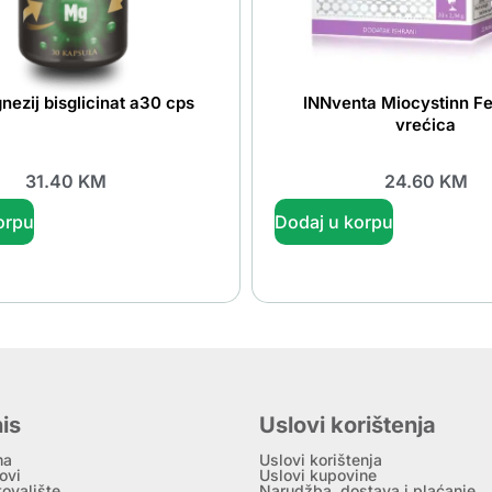
ezij bisglicinat a30 cps
INNventa Miocystinn Fer
vrećica
31.40
KM
24.60
KM
orpu
Dodaj u korpu
is
Uslovi korištenja
ma
Uslovi korištenja
ovi
Uslovi kupovine
tovalište
Narudžba, dostava i plaćanje