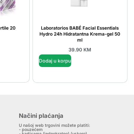
tile 20
Laboratorios BABÉ Facial Essentials
Hydro 24h Hidratantna Krema-gel 50
ml
39.90
KM
Dodaj u korpu
Načini plaćanja
U našoj web trgovini možete platiti:
- pouzećem
- karticama (jednokratno) (uskoro)