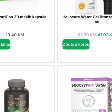
astriCon 30 mekih kapsula
Heliocare Water Gel Bronz
ml
19.40
KM
62.70
KM
47.03
tanju
Dodaj u korpu