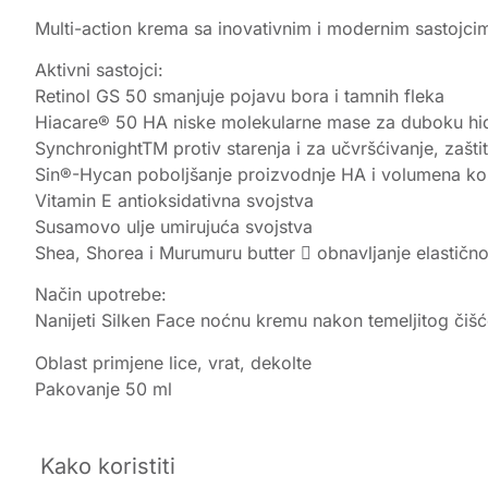
Multi-action krema sa inovativnim i modernim sastojc
Aktivni sastojci:
Retinol GS 50 smanjuje pojavu bora i tamnih fleka
Hiacare® 50 HA niske molekularne mase za duboku hidr
SynchronightTM protiv starenja i za učvršćivanje, zaštit
Sin®-Hycan poboljšanje proizvodnje HA i volumena k
Vitamin E antioksidativna svojstva
Susamovo ulje umirujuća svojstva
Shea, Shorea i Murumuru butter  obnavljanje elastično
Način upotrebe:
Nanijeti Silken Face noćnu kremu nakon temeljitog čišć
Oblast primjene lice, vrat, dekolte
Pakovanje 50 ml
Kako koristiti