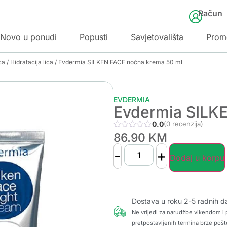
Račun
Novo u ponudi
Popusti
Savjetovališta
Prom
ca
/
Hidratacija lica
/ Evdermia SILKEN FACE noćna krema 50 ml
EVDERMIA
Evdermia SILK
0.0
(0 recenzija)
86.90
KM
-
+
Dodaj u korpu
Dostava u roku 2-5 radnih d
Ne vrijedi za narudžbe vikendom i p
pretpostavljenih termina brze pošt