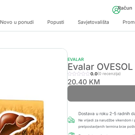
Račun
Novo u ponudi
Popusti
Savjetovališta
Prom
EVALAR
Evalar OVESOL 
0.0
(0 recenzija)
20.40
KM
Dostava u roku 2-5 radnih d
Ne vrijedi za narudžbe vikendom i p
pretpostavljenih termina brze pošt