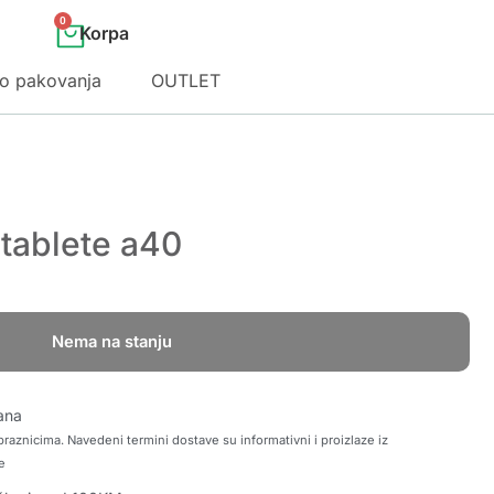
0
o pakovanja
OUTLET
tablete a40
Nema na stanju
ana
raznicima. Navedeni termini dostave su informativni i proizlaze iz
e