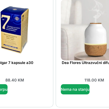
lgar 7 kapsule a30
Dea Flores Ultrazvučni dif
88.40
KM
118.00
KM
orpu
Nema na stanju