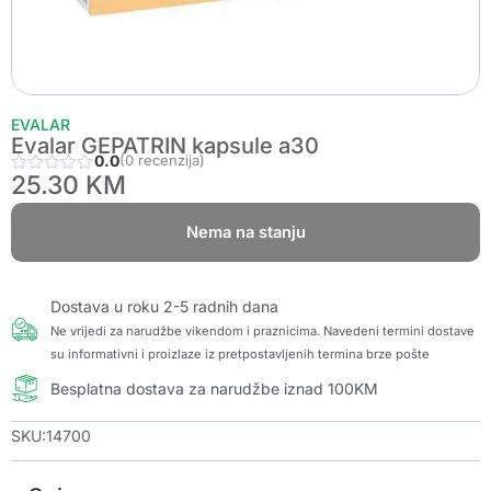
EVALAR
Evalar GEPATRIN kapsule a30
0.0
(0 recenzija)
25.30
KM
Nema na stanju
Dostava u roku 2-5 radnih dana
Ne vrijedi za narudžbe vikendom i praznicima. Navedeni termini dostave
su informativni i proizlaze iz pretpostavljenih termina brze pošte
Besplatna dostava za narudžbe iznad 100KM
SKU:14700