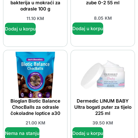
bakterija u mokraći za
zube 0-2 55 ml
odrasle 100 g
8.05
KM
11.10
KM
Dodaj u korpu
Dodaj u korpu
Bioglan Biotic Balance
Dermedic LINUM BABY
ChocBalls za odrasle
Ultra bogati puter za tijelo
čokoladne loptice a30
225 ml
21.00
KM
39.50
KM
Nema na stanju
Dodaj u korpu