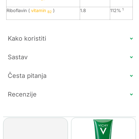
1
Riboflavin (
vitamin
)
1.8
112%
B2
Kako koristiti
Sastav
Česta pitanja
Recenzije