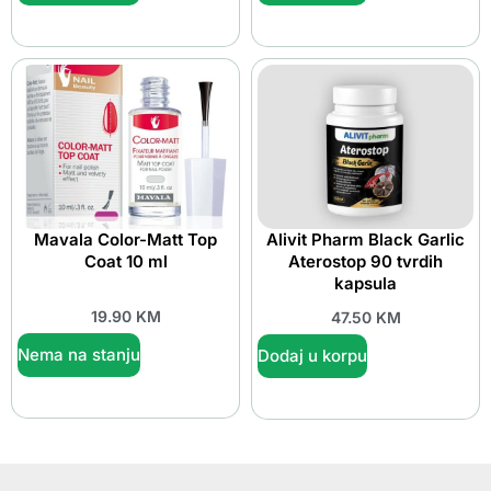
Mavala Color-Matt Top
Alivit Pharm Black Garlic
Coat 10 ml
Aterostop 90 tvrdih
kapsula
19.90
KM
47.50
KM
Nema na stanju
Dodaj u korpu