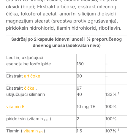
oksidi (boje); Ekstrakt artičoke, ekstrakt mlečnog
čička, tokoferol acetat, amorfni silicijum dioksid i
magnezijum stearat (sredstva protiv zgrušavanja),
piridoksin hidrohlorid, tiamin hidrohlorid, riboflavin.
Sadržaj po 2 kapsule (dnevni unos) i % preporučenog
dnevnog unosa (adekvatan nivo)
Lecitin, uključujući
esencijalne fosfolipide
180
–
Ekstrakt
artičoke
90
–
Ekstrakt
čička
,
67
1
uključujući silimarin
40
133%
vitamin E
10 mg TE
100%
piridoksin (vitamin
)
2
100%
B6
1
Tiamin (
vitamin
)
1.5
107%
B1