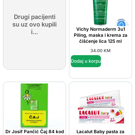
Drugi pacijenti
su uz ovo kupili
Vichy Normaderm 3u1
i...
Piling, maska i krema za
čišćenje lica 125 ml
34.00
KM
Dodaj u korpu
Dr Josif Pančić Čaj 84 kod
Lacalut Baby pasta za