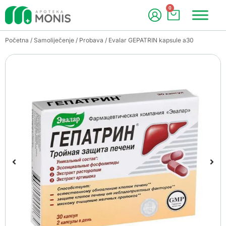
0
Početna
/
Samoliječenje
/
Probava
/ Evalar GEPATRIN kapsule a30