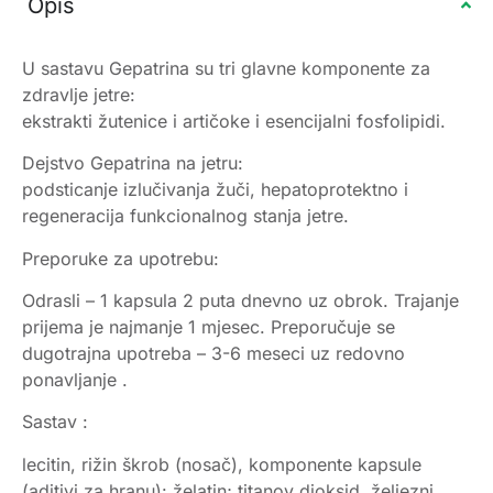
Opis
U sastavu Gepatrina su tri glavne komponente za
zdravlje jetre:
ekstrakti žutenice i artičoke i esencijalni fosfolipidi.
Dejstvo Gepatrina na jetru:
podsticanje izlučivanja žuči, hepatoprotektno i
regeneracija funkcionalnog stanja jetre.
Preporuke za upotrebu:
Odrasli – 1 kapsula 2 puta dnevno uz obrok. Trajanje
prijema je najmanje 1 mjesec. Preporučuje se
dugotrajna upotreba – 3-6 meseci uz redovno
ponavljanje .
Sastav :
lecitin, rižin škrob (nosač), komponente kapsule
(aditivi za hranu): želatin; titanov dioksid, željezni