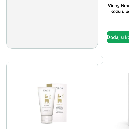
Vichy Neo
kožu u p
Dodaj u k