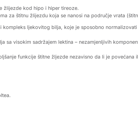
lijezde kod hipo i hiper tireoze.
 za štitnu žlijezdu koja se nanosi na područje vrata (štitne
 kompleks ljekovitog bilja, koje je sposobno normalizovati 
ilja sa visokim sadržajem lektina – nezamjenljivih komponen
jšanje funkcije štitne žljezde nezavisno da li je povećana il
ltea.