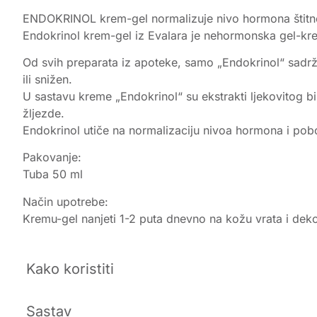
ENDOKRINOL krem-gel normalizuje nivo hormona štitne ž
Endokrinol krem-gel iz Evalara je nehormonska gel-krema
Od svih preparata iz apoteke, samo „Endokrinol“ sadrži
ili snižen.
U sastavu kreme „Endokrinol“ su ekstrakti ljekovitog b
žljezde.
Endokrinol utiče na normalizaciju nivoa hormona i pobol
Pakovanje:
Tuba 50 ml
Način upotrebe:
Kremu-gel nanjeti 1-2 puta dnevno na kožu vrata i deko
Kako koristiti
Sastav