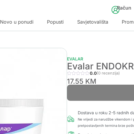
Račun
Novo u ponudi
Popusti
Savjetovališta
Prom
EVALAR
Evalar ENDOKR
0.0
(0 recenzija)
17.55
KM
Dostava u roku 2-5 radnih d
Ne vrijedi za narudžbe vikendom i p
pretpostavljenih termina brze pošt