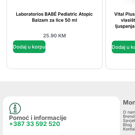
Laboratorios BABÉ Pediatric Atopic
Vital Plu
Balzam za lice 50 ml
vlasiš
ljuspanj
25.90
KM
Dodaj u korpu
Dodaj u k
Mon
O na
Brend
Pomoć i informacije
Savje
+387 33 592 520
Blog
Konta