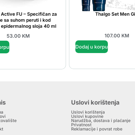
s Active FU – Specifičan za
Thalgo Set Men Gi
te sa suhom peruti i kod
a epidermalnog sloja 40 ml
107.00
KM
53.00
KM
Dodaj u korpu
orpu
is
Uslovi korištenja
ma
Uslovi korištenja
ovi
Uslovi kupovine
tovalište
Narudžba, dostava i plaćanje
Privatnost
kt
Reklamacije i povrat robe