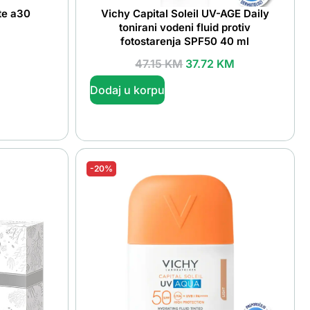
te a30
Vichy Capital Soleil UV-AGE Daily
tonirani vodeni fluid protiv
fotostarenja SPF50 40 ml
47.15
KM
37.72
KM
Dodaj u korpu
-20%