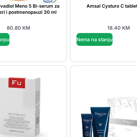
vadiol Meno 5 Bi-serum za
Amsal Cysturo C table
eri i postmenopauzi 30 ml
80.80
KM
18.40
KM
orpu
Nema na stanju