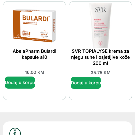
AbelaPharm Bulardi
SVR TOPIALYSE krema za
kapsule a10
njegu suhe i osjetljive kože
200 ml
16.00
KM
35.75
KM
Dodaj u korpu
Dodaj u korpu