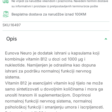
Ne vrijedi za narudžbe vikendom i praznicima. Navedeni termini dostave
su informativni i proizlaze iz pretpostavljenih termina brze pošte
Besplatna dostava za narudžbe iznad 100KM
SKU:16497
Opis
Eunova Neuro je dodatak ishrani u kapsulama koji
kombinuje vitamin B12 u dozi od 1000 µg i
nukleotide. Namijenjen je odraslima kao dopuna
ishrani za podršku normalnoj funkciji nervnog
sistema.
Vitamin B12 je esencijalni vitamin koji tijelo ne može
samo sintetizovati u dovoljnim količinama i mora ga
unositi hranom ili suplementacijom. Doprinosi
normalnoj funkciji nervnog sistema, normalnoj
psihološkoj funkciji i smanjenju umora i iscrpljenosti.