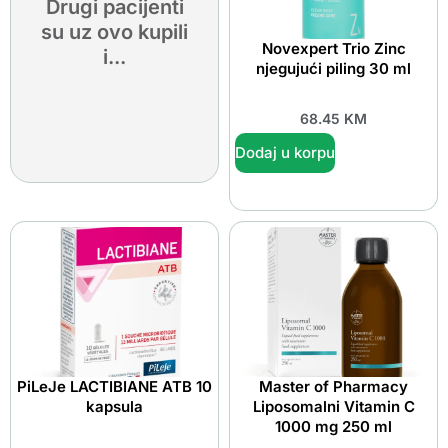
Drugi pacijenti
su uz ovo kupili
Novexpert Trio Zinc
i...
njegujući piling 30 ml
68.45
KM
Dodaj u korpu
PiLeJe LACTIBIANE ATB 10
Master of Pharmacy
kapsula
Liposomalni Vitamin C
1000 mg 250 ml