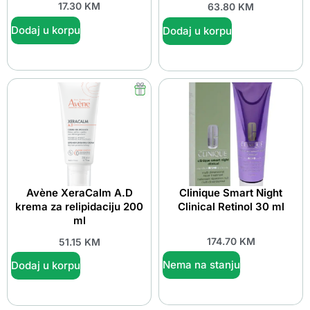
17.30
KM
63.80
KM
Dodaj u korpu
Dodaj u korpu
Avène XeraCalm A.D
Clinique Smart Night
krema za relipidaciju 200
Clinical Retinol 30 ml
ml
174.70
KM
51.15
KM
Nema na stanju
Dodaj u korpu