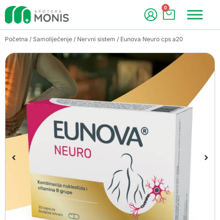
0
Početna
/
Samoliječenje
/
Nervni sistem
/ Eunova Neuro cps a20