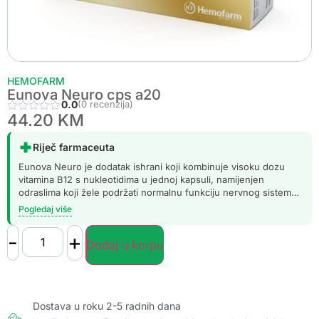
HEMOFARM
Eunova Neuro cps a20
0.0
(0 recenzija)
44.20
KM
Riječ farmaceuta
Eunova Neuro je dodatak ishrani koji kombinuje visoku dozu
vitamina B12 s nukleotidima u jednoj kapsuli, namijenjen
odraslima koji žele podržati normalnu funkciju nervnog sistema
kroz svakodnevnu suplementaciju.
Pogledaj više
-
+
Dodaj u korpu
Dostava u roku 2-5 radnih dana