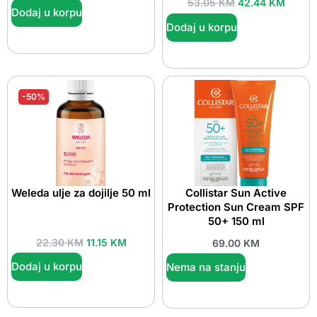
53.05
KM
42.44
KM
Dodaj u korpu
Dodaj u korpu
-50%
Weleda ulje za dojilje 50 ml
Collistar Sun Active
Protection Sun Cream SPF
50+ 150 ml
22.30
KM
11.15
KM
69.00
KM
Dodaj u korpu
Nema na stanju