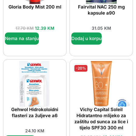
Gloria Body Mist 200 ml
Fairvital NAC 250 mg
kapsule a90
17.70
KM
12.39
KM
31.05
KM
Nema na stanju
Dodaj u korpu
-20%
Gehwol Hidrokoloidni
Vichy Capital Soleil
flasteri za žuljeve a6
Hidratantno mlijeko za
zaštitu od sunca za lice i
tijelo SPF30 300 ml
24.10
KM