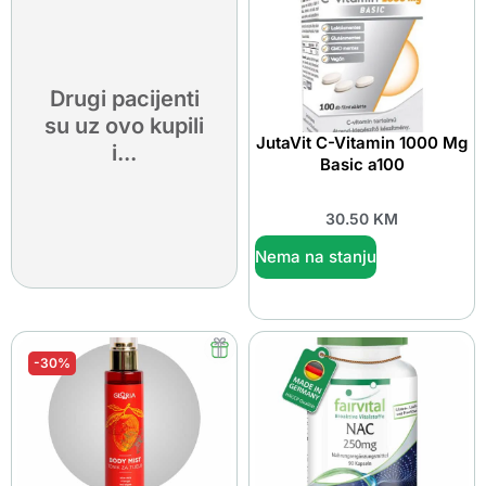
Drugi pacijenti
su uz ovo kupili
JutaVit C-Vitamin 1000 Mg
i...
Basic a100
30.50
KM
Nema na stanju
-30%