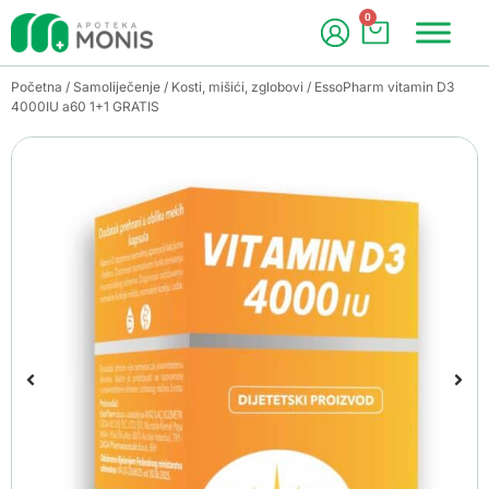
0
Početna
/
Samoliječenje
/
Kosti, mišići, zglobovi
/ EssoPharm vitamin D3
4000IU a60 1+1 GRATIS