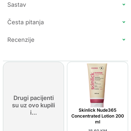
Sastav
Česta pitanja
Recenzije
Drugi pacijenti
su uz ovo kupili
Skinlick Nude365
i...
Concentrated Lotion 200
ml
18.60
KM