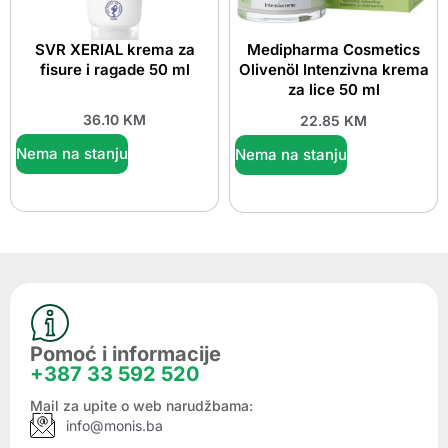
SVR XERIAL krema za
Medipharma Cosmetics
fisure i ragade 50 ml
Olivenöl Intenzivna krema
za lice 50 ml
36.10
KM
22.85
KM
Nema na stanju
Nema na stanju
Pomoć i informacije
+387 33 592 520
Mail za upite o web narudžbama:
info@monis.ba