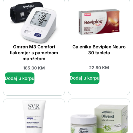
Omron M3 Comfort
Galenika Beviplex Neuro
tlakomjer s pametnom
30 tableta
manžetom
22.80
KM
185.00
KM
Dodaj u korpu
Dodaj u korpu