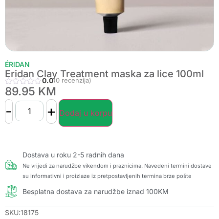
ÉRIDAN
Eridan Clay Treatment maska za lice 100ml
0.0
(0 recenzija)
89.95
KM
-
+
Dodaj u korpu
Dostava u roku 2-5 radnih dana
Ne vrijedi za narudžbe vikendom i praznicima. Navedeni termini dostave
su informativni i proizlaze iz pretpostavljenih termina brze pošte
Besplatna dostava za narudžbe iznad 100KM
SKU:18175