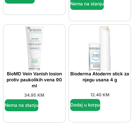
Nema na stanju
BioMD Vein Vanish losion
Bioderma Atoderm stick za
protiv paukolikih vena 90
njegu usana 4 g
ml
12.40
KM
34.95
KM
Dodaj u korpu
Nema na stanju