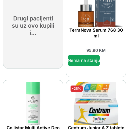
Drugi pacijenti
su uz ovo kupili
TerraNova Serum 768 30
i...
ml
95.90
KM
Nema na stanju
-25%
Collistar Multi Active Deo
Centrum Junior A Z tablete