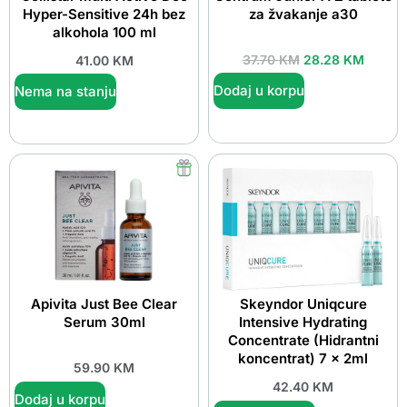
Hyper-Sensitive 24h bez
za žvakanje a30
alkohola 100 ml
37.70
KM
28.28
KM
41.00
KM
Dodaj u korpu
Nema na stanju
Apivita Just Bee Clear
Skeyndor Uniqcure
Serum 30ml
Intensive Hydrating
Concentrate (Hidrantni
koncentrat) 7 x 2ml
59.90
KM
42.40
KM
Dodaj u korpu