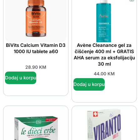
BiVits Calcium Vitamin D3
Avène Cleanance gel za
1000 IU tablete a60
čišćenje 400 ml + GRATIS
AHA serum za eksfolijaciju
30 ml
28.90
KM
44.00
KM
Dodaj u korpu
Dodaj u korpu