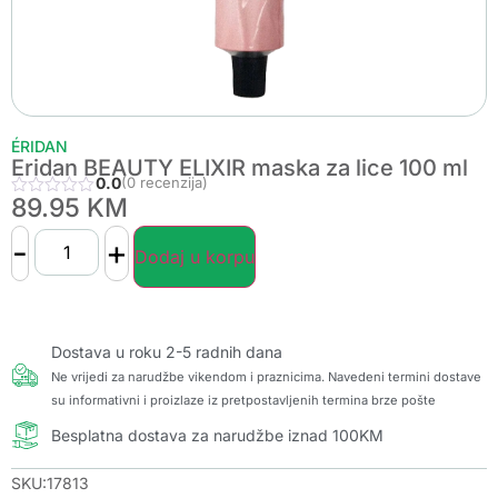
ÉRIDAN
Eridan BEAUTY ELIXIR maska za lice 100 ml
0.0
(0 recenzija)
89.95
KM
-
+
Dodaj u korpu
Dostava u roku 2-5 radnih dana
Ne vrijedi za narudžbe vikendom i praznicima. Navedeni termini dostave
su informativni i proizlaze iz pretpostavljenih termina brze pošte
Besplatna dostava za narudžbe iznad 100KM
SKU:17813