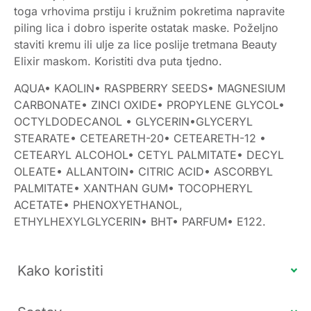
toga vrhovima prstiju i kružnim pokretima napravite
piling lica i dobro isperite ostatak maske. Poželjno
staviti kremu ili ulje za lice poslije tretmana Beauty
Elixir maskom. Koristiti dva puta tjedno.
AQUA• KAOLIN• RASPBERRY SEEDS• MAGNESIUM
CARBONATE• ZINCI OXIDE• PROPYLENE GLYCOL•
OCTYLDODECANOL • GLYCERIN•GLYCERYL
STEARATE• CETEARETH-20• CETEARETH-12 •
CETEARYL ALCOHOL• CETYL PALMITATE• DECYL
OLEATE• ALLANTOIN• CITRIC ACID• ASCORBYL
PALMITATE• XANTHAN GUM• TOCOPHERYL
ACETATE• PHENOXYETHANOL,
ETHYLHEXYLGLYCERIN• BHT• PARFUM• E122.
Kako koristiti