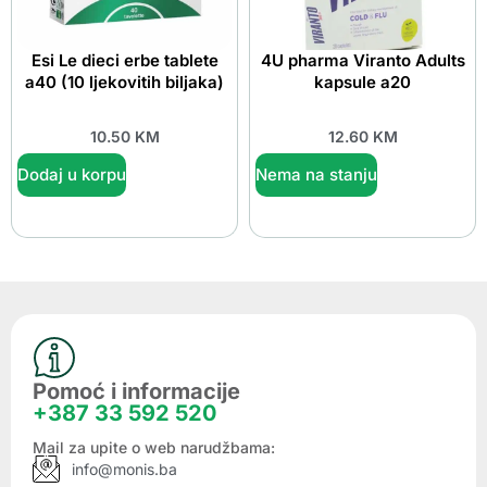
Esi Le dieci erbe tablete
4U pharma Viranto Adults
a40 (10 ljekovitih biljaka)
kapsule a20
10.50
KM
12.60
KM
Dodaj u korpu
Nema na stanju
Pomoć i informacije
+387 33 592 520
Mail za upite o web narudžbama:
info@monis.ba