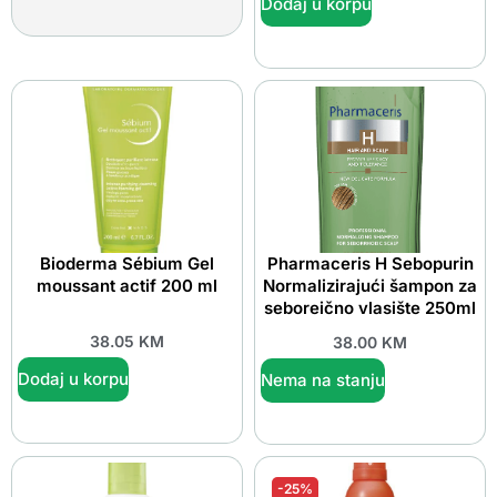
Dodaj u korpu
Bioderma Sébium Gel
Pharmaceris H Sebopurin
moussant actif 200 ml
Normalizirajući šampon za
seboreično vlasište 250ml
38.05
KM
38.00
KM
Dodaj u korpu
Nema na stanju
-25%