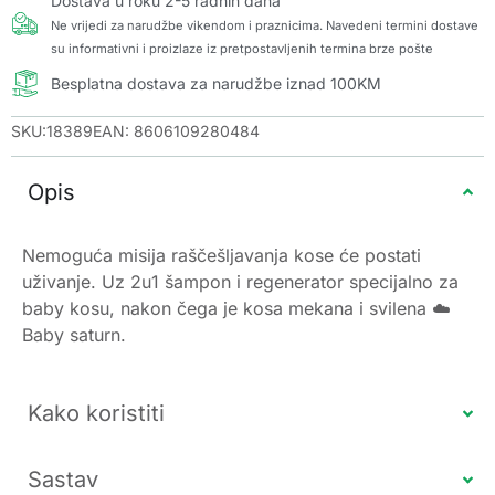
Dostava u roku 2-5 radnih dana
Ne vrijedi za narudžbe vikendom i praznicima. Navedeni termini dostave
su informativni i proizlaze iz pretpostavljenih termina brze pošte
Besplatna dostava za narudžbe iznad 100KM
SKU:18389
EAN: 8606109280484
Opis
Nemoguća misija raščešljavanja kose će postati
uživanje. Uz 2u1 šampon i regenerator specijalno za
baby kosu, nakon čega je kosa mekana i svilena ☁️
Baby saturn.
Kako koristiti
Sastav