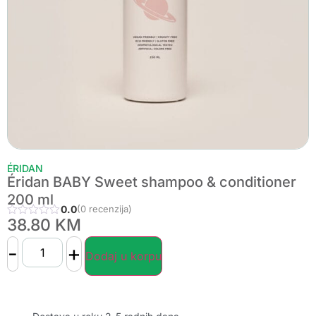
ÉRIDAN
Éridan BABY Sweet shampoo & conditioner
200 ml
0.0
(0 recenzija)
38.80
KM
-
+
Dodaj u korpu