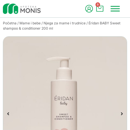
0
Početna
/
Mame i bebe
/
Njega za mame i trudnice
/ Éridan BABY Sweet
shampoo & conditioner 200 ml