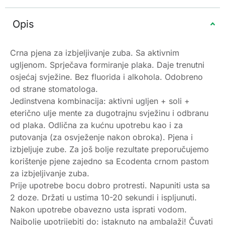
Opis
Crna pjena za izbjeljivanje zuba. Sa aktivnim
ugljenom. Sprječava formiranje plaka. Daje trenutni
osjećaj svježine. Bez fluorida i alkohola. Odobreno
od strane stomatologa.
Jedinstvena kombinacija: aktivni ugljen + soli +
eterično ulje mente za dugotrajnu svježinu i odbranu
od plaka. Odlična za kućnu upotrebu kao i za
putovanja (za osvježenje nakon obroka). Pjena i
izbjeljuje zube. Za još bolje rezultate preporučujemo
korištenje pjene zajedno sa Ecodenta crnom pastom
za izbjeljivanje zuba.
Prije upotrebe bocu dobro protresti. Napuniti usta sa
2 doze. Držati u ustima 10-20 sekundi i ispljunuti.
Nakon upotrebe obavezno usta isprati vodom.
Najbolje upotrijebiti do: istaknuto na ambalaži! Čuvati