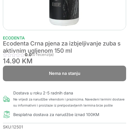
ECODENTA
Ecodenta Crna pjena za izbjeljivanje zuba s
aktivnim ugljenom 150 ml
0.0
(0 recenzija)
14.90
KM
Nema na stanju
Dostava u roku 2-5 radnih dana
Ne vrijedi za narudžbe vikendom i praznicima. Navedeni termini dostave
su informativni i proizlaze iz pretpostavljenih termina brze pošte
Besplatna dostava za narudžbe iznad 100KM
SKU:12501