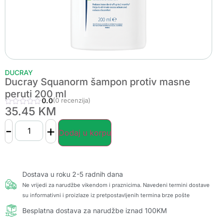
DUCRAY
Ducray Squanorm šampon protiv masne
peruti 200 ml
0.0
(0 recenzija)
35.45
KM
-
+
Dodaj u korpu
Dostava u roku 2-5 radnih dana
Ne vrijedi za narudžbe vikendom i praznicima. Navedeni termini dostave
su informativni i proizlaze iz pretpostavljenih termina brze pošte
Besplatna dostava za narudžbe iznad 100KM