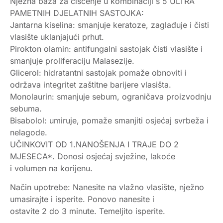
Nježna baza za čišćenje u kombinaciji s 5 ULTRA
PAMETNIH DJELATNIH SASTOJKA:
Jantarna kiselina: smanjuje keratoze, zaglađuje i čisti
vlasište uklanjajući prhut.
Pirokton olamin: antifungalni sastojak čisti vlasište i
smanjuje proliferaciju Malasezije.
Glicerol: hidratantni sastojak pomaže obnoviti i
održava integritet zaštitne barijere vlasišta.
Monolaurin: smanjuje sebum, ograničava proizvodnju
sebuma.
Bisabolol: umiruje, pomaže smanjiti osjećaj svrbeža i
nelagode.
UČINKOVIT OD 1.NANOŠENJA I TRAJE DO 2
MJESECA*. Donosi osjećaj svježine, lakoće
i volumen na korijenu.
Način upotrebe: Nanesite na vlažno vlasište, nježno
umasirajte i isperite. Ponovo nanesite i
ostavite 2 do 3 minute. Temeljito isperite.