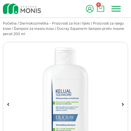
0
Početna
/
Dermokozmetika - Proizvodi za lice i tijelo
/
Proizvodi za njegu
kose
/
Šamponi za masnu kosu
/ Ducray Squanorm šampon protiv masne
peruti 200 ml