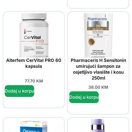
Alterfem CerVital PRO 60
Pharmaceris H Sensitonin
kapsula
umirujući šampon za
osjetljivo vlasište i kosu
250ml
77.70
KM
38.00
KM
Dodaj u korpu
Dodaj u korpu