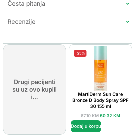
Česta pitanja
Recenzije
-25%
Drugi pacijenti
su uz ovo kupili
MartiDerm Sun Care
i...
Bronze D Body Spray SPF
30 155 ml
67.10
KM
50.32
KM
Dodaj u korpu