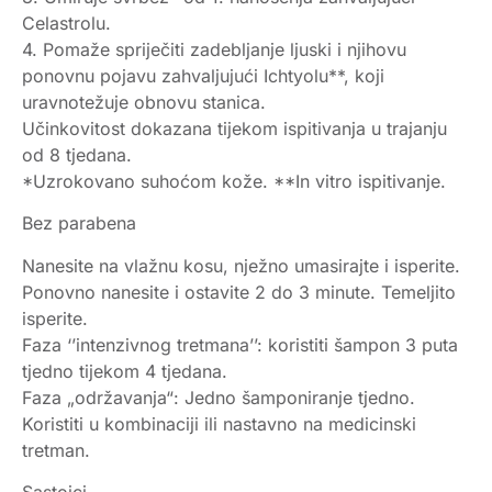
Celastrolu.
4. Pomaže spriječiti zadebljanje ljuski i njihovu
ponovnu pojavu zahvaljujući Ichtyolu**, koji
uravnotežuje obnovu stanica.
Učinkovitost dokazana tijekom ispitivanja u trajanju
od 8 tjedana.
*Uzrokovano suhoćom kože. **In vitro ispitivanje.
Bez parabena
Nanesite na vlažnu kosu, nježno umasirajte i isperite.
Ponovno nanesite i ostavite 2 do 3 minute. Temeljito
isperite.
Faza ‘’intenzivnog tretmana’’: koristiti šampon 3 puta
tjedno tijekom 4 tjedana.
Faza „održavanja“: Jedno šamponiranje tjedno.
Koristiti u kombinaciji ili nastavno na medicinski
tretman.
Sastojci