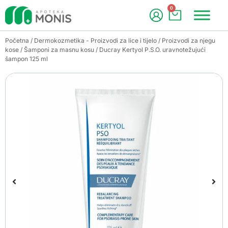
0
Početna
/
Dermokozmetika - Proizvodi za lice i tijelo
/
Proizvodi za njegu
kose
/
Šamponi za masnu kosu
/ Ducray Kertyol P.S.O. uravnotežujući
šampon 125 ml