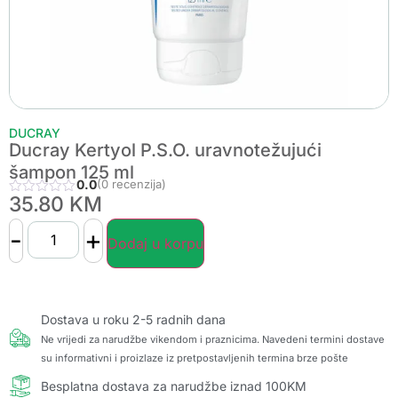
DUCRAY
Ducray Kertyol P.S.O. uravnotežujući
šampon 125 ml
0.0
(0 recenzija)
35.80
KM
-
+
Dodaj u korpu
Dostava u roku 2-5 radnih dana
Ne vrijedi za narudžbe vikendom i praznicima. Navedeni termini dostave
su informativni i proizlaze iz pretpostavljenih termina brze pošte
Besplatna dostava za narudžbe iznad 100KM