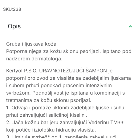
SKU:238
Opis
Gruba i ljuskava koža
Potporna njega za kožu sklonu psorijazi. Ispitano pod
nadzorom dermatologa.
Kertyol P.S.O. URAVNOTEŽUJUĆI ŠAMPON je
potporni proizvod za vlasište sa zadebljalim ljuskama
i suhom prhuti ponekad praćenim intenzivnim
svrbežom. Podnošljivost je ispitana u kombinaciji s
tretmanima za kožu sklonu psorijazi.
1. Odvaja i pomaže ukloniti zadebljale ljuske i suhu
prhut zahvaljujući salicilnoj kiselini.
2. Jača kožnu barijeru zahvaljujući Vederinu TM**
koji potiče fiziološku hidraciju vlasišta.
3. Umiruje svrbež* od 1. nanošenja zahvaljujući