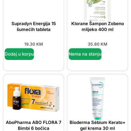
Supradyn Energija 15
Klorane Šampon Zobeno
šumećih tableta
mlijeko 400 ml
19.30
KM
35.80
KM
Dodaj u korpu
Nema na stanju
AboPharma ABO FLORA 7
Bioderma Sébium Kerato+
Bimbi 6 bočica
gel krema 30 ml