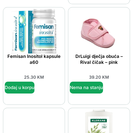
Femisan Inositol kapsule
DrLuigi dječja obuća –
a60
Rival čičak – pink
25.30
KM
39.20
KM
Dodaj u korpu
Nema na stanju