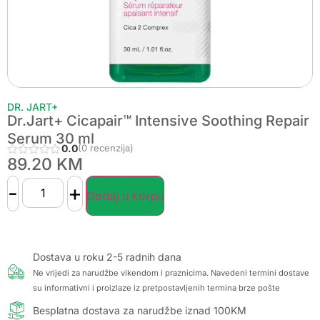
DR. JART+
Dr.Jart+ Cicapair™ Intensive Soothing Repair
Serum 30 ml
0.0
(0 recenzija)
89.20
KM
-
+
Dodaj u korpu
Dostava u roku 2-5 radnih dana
Ne vrijedi za narudžbe vikendom i praznicima. Navedeni termini dostave
su informativni i proizlaze iz pretpostavljenih termina brze pošte
Besplatna dostava za narudžbe iznad 100KM