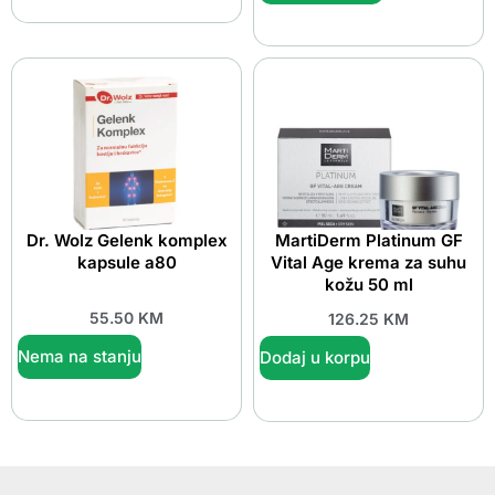
Dr. Wolz Gelenk komplex
MartiDerm Platinum GF
kapsule a80
Vital Age krema za suhu
kožu 50 ml
55.50
KM
126.25
KM
Nema na stanju
Dodaj u korpu