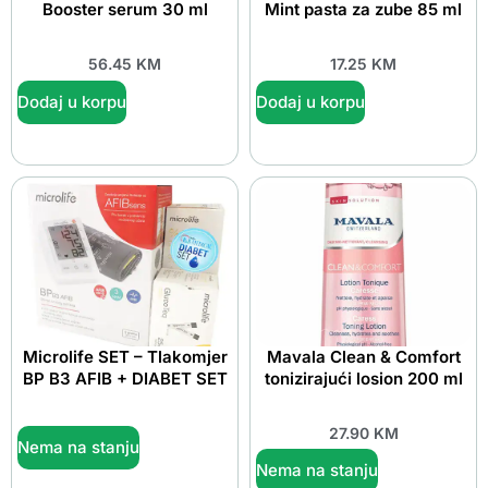
Booster serum 30 ml
Mint pasta za zube 85 ml
56.45
KM
17.25
KM
Dodaj u korpu
Dodaj u korpu
Microlife SET – Tlakomjer
Mavala Clean & Comfort
BP B3 AFIB + DIABET SET
tonizirajući losion 200 ml
27.90
KM
Nema na stanju
Nema na stanju