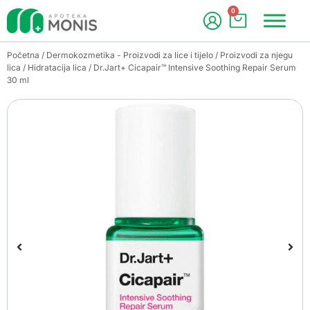
0
Početna
/
Dermokozmetika - Proizvodi za lice i tijelo
/
Proizvodi za njegu
lica
/
Hidratacija lica
/ Dr.Jart+ Cicapair™ Intensive Soothing Repair Serum
30 ml