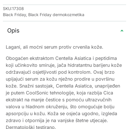
SKU:17308
Black Friday
,
Black Friday dermokozmetika
Opis
Lagani, ali moćni serum protiv crvenila kože.
Obogaćen ekstraktom Centella Asiatica i peptidima
koji učinkovito smiruje, jača hidratantnu barijeru kože
održavajući osjetljivosti pod kontrolom. Ovaj brzo
upijajući serum za kožu nježno prodire u površinu
kože. Snažni sastojak, Centella Asiatica, unaprijeđen
je putem CoolSonic tehnologije, koja razbija Cica
ekstrakt na manje čestice s pomoću ultrazvučnih
valova u hladnom okruženju, što omogućuje bolju
apsorpciju u kožu. Koža se osjeća ugodno, izgleda
zdravo i otpornija je na vanjske štetne utjecaje.
Dermatološki testirano.