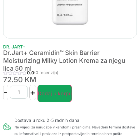
DR. JART+
Dr.Jart+ Ceramidin™ Skin Barrier
Moisturizing Milky Lotion Krema za njegu
lica 50 ml
0.0
(0 recenzija)
72.50
KM
-
+
Dodaj u korpu
Dostava u roku 2-5 radnih dana
Ne vrijedi za narudžbe vikendom i praznicima. Navedeni termini dostave
su informativni i proizlaze iz pretpostavljenih termina brze pošte