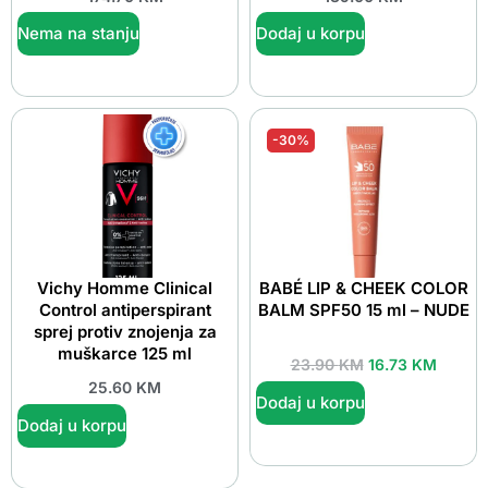
Nema na stanju
Dodaj u korpu
-30%
Vichy Homme Clinical
BABÉ LIP & CHEEK COLOR
Control antiperspirant
BALM SPF50 15 ml – NUDE
sprej protiv znojenja za
muškarce 125 ml
23.90
KM
16.73
KM
25.60
KM
Dodaj u korpu
Dodaj u korpu