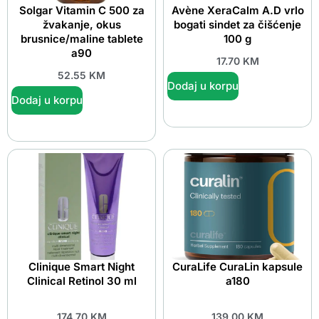
Solgar Vitamin C 500 za
Avène XeraCalm A.D vrlo
žvakanje, okus
bogati sindet za čišćenje
brusnice/maline tablete
100 g
a90
17.70
KM
52.55
KM
Dodaj u korpu
Dodaj u korpu
Clinique Smart Night
CuraLife CuraLin kapsule
Clinical Retinol 30 ml
a180
174.70
KM
139.00
KM