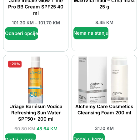
Jane Iredale Glow Time
MaxiVita Ihtiol – Crna mast
Pro BB Cream SPF25 40
25 g
ml
8.45
KM
101.30
KM
–
101.70
KM
Nema na stanju
Odaberi opcije
-20%
Uriage Bariésun Vodica
Alchemy Care Cosmetics
Refreshing Sun Water
Cleansing Foam 200 ml
SPF50+ 200 ml
31.10
KM
60.80
KM
48.64
KM
Dodaj u korpu
Dodaj u korpu