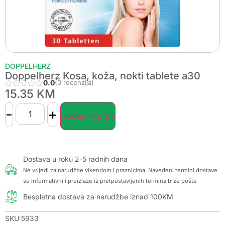
DOPPELHERZ
Doppelherz Kosa, koža, nokti tablete a30
0.0
(0 recenzija)
15.35
KM
-
+
Dodaj u korpu
Dostava u roku 2-5 radnih dana
Ne vrijedi za narudžbe vikendom i praznicima. Navedeni termini dostave
su informativni i proizlaze iz pretpostavljenih termina brze pošte
Besplatna dostava za narudžbe iznad 100KM
SKU:5933