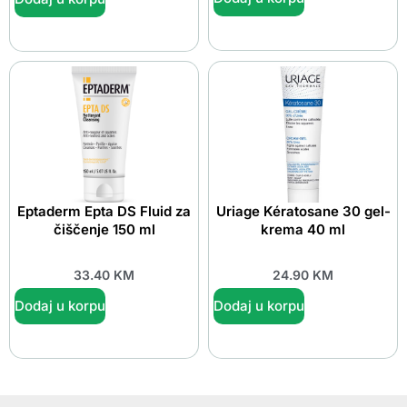
Eptaderm Epta DS Fluid za
Uriage Kératosane 30 gel-
čiščenje 150 ml
krema 40 ml
33.40
KM
24.90
KM
Dodaj u korpu
Dodaj u korpu