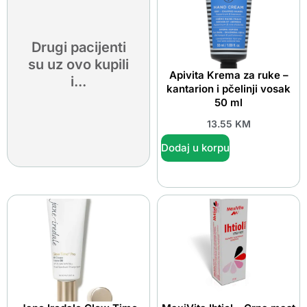
Drugi pacijenti
su uz ovo kupili
Apivita Krema za ruke –
i...
kantarion i pčelinji vosak
50 ml
13.55
KM
Dodaj u korpu