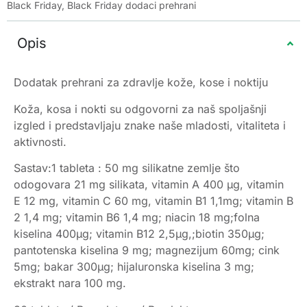
Black Friday
,
Black Friday dodaci prehrani
Opis
Dodatak prehrani za zdravlje kože, kose i noktiju
Koža, kosa i nokti su odgovorni za naš spoljašnji
izgled i predstavljaju znake naše mladosti, vitaliteta i
aktivnosti.
Sastav:1 tableta : 50 mg silikatne zemlje što
odogovara 21 mg silikata, vitamin A 400 µg, vitamin
E 12 mg, vitamin C 60 mg, vitamin B1 1,1mg; vitamin B
2 1,4 mg; vitamin B6 1,4 mg; niacin 18 mg;folna
kiselina 400µg; vitamin B12 2,5µg,;biotin 350µg;
pantotenska kiselina 9 mg; magnezijum 60mg; cink
5mg; bakar 300µg; hijaluronska kiselina 3 mg;
ekstrakt nara 100 mg.