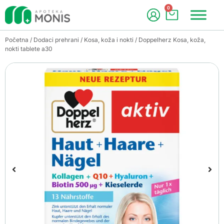
0
Početna
/
Dodaci prehrani
/
Kosa, koža i nokti
/ Doppelherz Kosa, koža,
nokti tablete a30