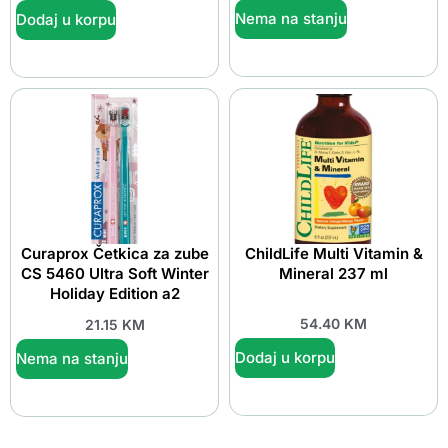
Nema na stanju
Dodaj u korpu
Curaprox Četkica za zube
ChildLife Multi Vitamin &
CS 5460 Ultra Soft Winter
Mineral 237 ml
Holiday Edition a2
54.40
KM
21.15
KM
Dodaj u korpu
Nema na stanju