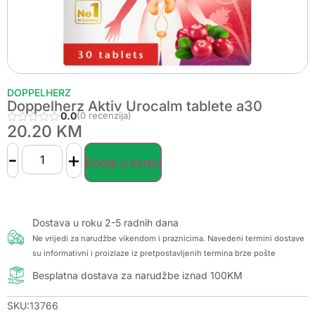
DOPPELHERZ
Doppelherz Aktiv Urocalm tablete a30
0.0
(0 recenzija)
20.20
KM
-
+
Dodaj u korpu
Dostava u roku 2-5 radnih dana
Ne vrijedi za narudžbe vikendom i praznicima. Navedeni termini dostave
su informativni i proizlaze iz pretpostavljenih termina brze pošte
Besplatna dostava za narudžbe iznad 100KM
SKU:13766