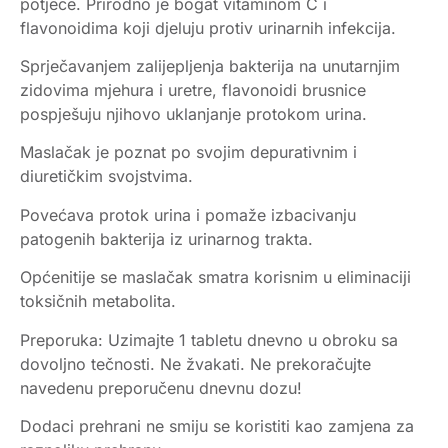
potječe. Prirodno je bogat vitaminom C i
flavonoidima koji djeluju protiv urinarnih infekcija.
Sprječavanjem zalijepljenja bakterija na unutarnjim
zidovima mjehura i uretre, flavonoidi brusnice
pospješuju njihovo uklanjanje protokom urina.
Maslačak je poznat po svojim depurativnim i
diuretičkim svojstvima.
Povećava protok urina i pomaže izbacivanju
patogenih bakterija iz urinarnog trakta.
Općenitije se maslačak smatra korisnim u eliminaciji
toksičnih metabolita.
Preporuka: Uzimajte 1 tabletu dnevno u obroku sa
dovoljno tečnosti. Ne žvakati. Ne prekoračujte
navedenu preporučenu dnevnu dozu!
Dodaci prehrani ne smiju se koristiti kao zamjena za