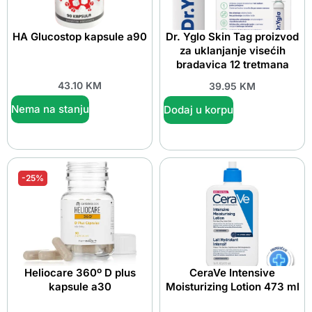
HA Glucostop kapsule a90
Dr. Yglo Skin Tag proizvod
za uklanjanje visećih
bradavica 12 tretmana
43.10
KM
39.95
KM
Nema na stanju
Dodaj u korpu
-25%
Heliocare 360º D plus
CeraVe Intensive
kapsule a30
Moisturizing Lotion 473 ml