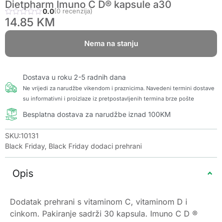
Dietpharm Imuno C D® kapsule a30
0.0
(0 recenzija)
14.85
KM
Nema na stanju
Dostava u roku 2-5 radnih dana
Ne vrijedi za narudžbe vikendom i praznicima. Navedeni termini dostave
su informativni i proizlaze iz pretpostavljenih termina brze pošte
Besplatna dostava za narudžbe iznad 100KM
SKU:10131
Black Friday
,
Black Friday dodaci prehrani
Opis
Dodatak prehrani s vitaminom C, vitaminom D i
cinkom. Pakiranje sadrži 30 kapsula. Imuno C D ®