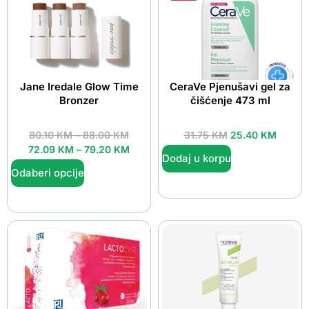
Jane Iredale Glow Time
CeraVe Pjenušavi gel za
Bronzer
čišćenje 473 ml
80.10
KM
–
88.00
KM
31.75
KM
25.40
KM
72.09
KM
–
79.20
KM
Dodaj u korpu
Odaberi opcije