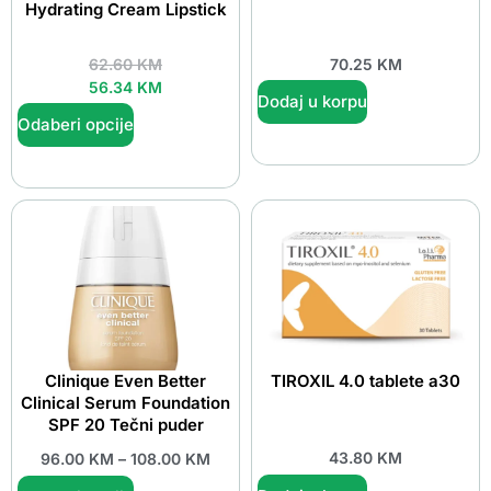
Hydrating Cream Lipstick
62.60
KM
70.25
KM
56.34
KM
Dodaj u korpu
Odaberi opcije
Clinique Even Better
TIROXIL 4.0 tablete a30
Clinical Serum Foundation
SPF 20 Tečni puder
43.80
KM
96.00
KM
–
108.00
KM