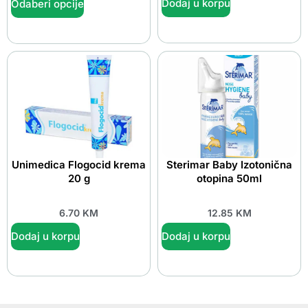
Dodaj u korpu
Odaberi opcije
Unimedica Flogocid krema
Sterimar Baby Izotonična
20 g
otopina 50ml
6.70
KM
12.85
KM
Dodaj u korpu
Dodaj u korpu