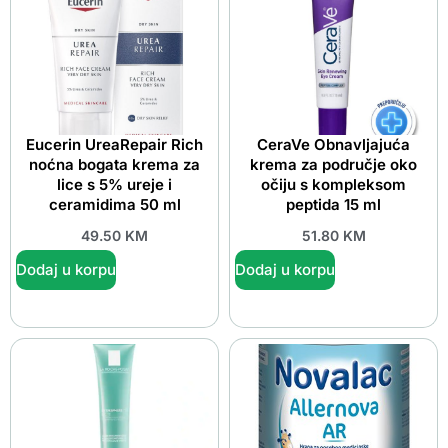
Eucerin UreaRepair Rich
CeraVe Obnavljajuća
noćna bogata krema za
krema za područje oko
lice s 5% ureje i
očiju s kompleksom
ceramidima 50 ml
peptida 15 ml
49.50
KM
51.80
KM
Dodaj u korpu
Dodaj u korpu