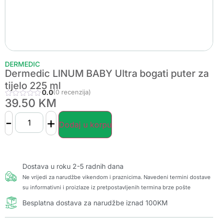
DERMEDIC
Dermedic LINUM BABY Ultra bogati puter za
tijelo 225 ml
0.0
(0 recenzija)
39.50
KM
-
+
Dodaj u korpu
Dostava u roku 2-5 radnih dana
Ne vrijedi za narudžbe vikendom i praznicima. Navedeni termini dostave
su informativni i proizlaze iz pretpostavljenih termina brze pošte
Besplatna dostava za narudžbe iznad 100KM