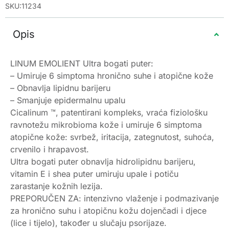
SKU:11234
Opis
LINUM EMOLIENT Ultra bogati puter:
– Umiruje 6 simptoma hronično suhe i atopične kože
– Obnavlja lipidnu barijeru
– Smanjuje epidermalnu upalu
Cicalinum ™, patentirani kompleks, vraća fiziološku
ravnotežu mikrobioma kože i umiruje 6 simptoma
atopične kože: svrbež, iritacija, zategnutost, suhoća,
crvenilo i hrapavost.
Ultra bogati puter obnavlja hidrolipidnu barijeru,
vitamin E i shea puter umiruju upale i potiču
zarastanje kožnih lezija.
PREPORUČEN ZA: intenzivno vlaženje i podmazivanje
za hronično suhu i atopičnu kožu dojenčadi i djece
(lice i tijelo), također u slučaju psorijaze.