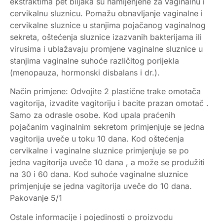
ekstraktima pet biljaka su namijenjene za vaginalnu i
cervikalnu sluznicu. Pomažu obnavljanje vaginalne i
cervikalne sluznice u stanjima pojačanog vaginalnog
sekreta, oštećenja sluznice izazvanih bakterijama ili
virusima i ublažavaju promjene vaginalne sluznice u
stanjima vaginalne suhoće različitog porijekla
(menopauza, hormonski disbalans i dr.).
Način primjene: Odvojite 2 plastične trake omotača
vagitorija, izvadite vagitoriju i bacite prazan omotač .
Samo za odrasle osobe. Kod upala praćenih
pojačanim vaginalnim sekretom primjenjuje se jedna
vagitorija uveče u toku 10 dana. Kod oštećenja
cervikalne i vaginalne sluznice primjenjuje se po
jedna vagitorija uveče 10 dana , a može se produžiti
na 30 i 60 dana. Kod suhoće vaginalne sluznice
primjenjuje se jedna vagitorija uveče do 10 dana.
Pakovanje 5/1
Ostale informacije i pojedinosti o proizvodu