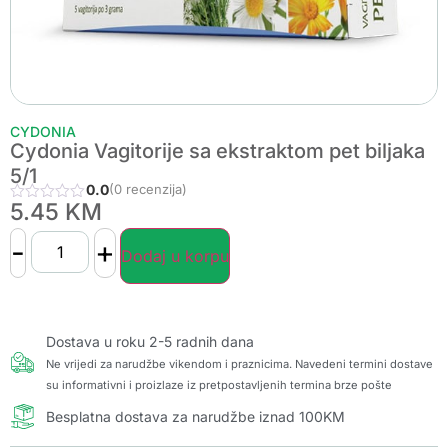
CYDONIA
Cydonia Vagitorije sa ekstraktom pet biljaka
5/1
0.0
(0 recenzija)
5.45
KM
-
+
Dodaj u korpu
Dostava u roku 2-5 radnih dana
Ne vrijedi za narudžbe vikendom i praznicima. Navedeni termini dostave
su informativni i proizlaze iz pretpostavljenih termina brze pošte
Besplatna dostava za narudžbe iznad 100KM