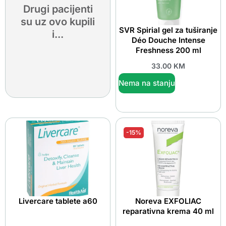
Drugi pacijenti
su uz ovo kupili
SVR Spirial gel za tuširanje
i...
Déo Douche Intense
Freshness 200 ml
33.00
KM
Nema na stanju
-15%
Livercare tablete a60
Noreva EXFOLIAC
reparativna krema 40 ml