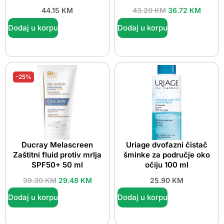
44.15
KM
43.20
KM
36.72
KM
Dodaj u korpu
Dodaj u korpu
-25%
Ducray Melascreen
Uriage dvofazni čistač
Zaštitni fluid protiv mrlja
šminke za područje oko
SPF50+ 50 ml
očiju 100 ml
39.30
KM
29.48
KM
25.90
KM
Dodaj u korpu
Dodaj u korpu