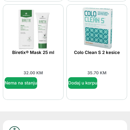
Biretix® Mask 25 ml
Colo Clean S 2 kesice
32.00
KM
35.70
KM
Nema na stanju
Dodaj u korpu