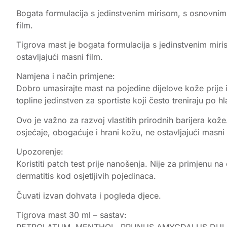
Bogata formulacija s jedinstvenim mirisom, s osnovnim 
film.
Tigrova mast je bogata formulacija s jedinstvenim miri
ostavljajući masni film.
Namjena i način primjene:
Dobro umasirajte mast na pojedine dijelove kože prije i
topline jedinstven za sportiste koji često treniraju po
Ovo je važno za razvoj vlastitih prirodnih barijera ko
osjećaje, obogaćuje i hrani kožu, ne ostavljajući masni 
Upozorenje:
Koristiti patch test prije nanošenja. Nije za primjenu na
dermatitis kod osjetljivih pojedinaca.
Čuvati izvan dohvata i pogleda djece.
Tigrova mast 30 ml – sastav:
PETROLATUM, MENTHOL, PRUNUS AMYGDALUS DULCI