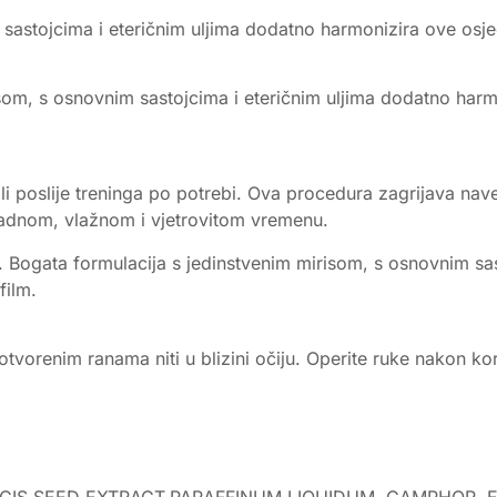
sastojcima i eteričnim uljima dodatno harmonizira ove osjeć
som, s osnovnim sastojcima i eteričnim uljima dodatno harm
li poslije treninga po potrebi. Ova procedura zagrijava nav
 hladnom, vlažnom i vjetrovitom vremenu.
že. Bogata formulacija s jedinstvenim mirisom, s osnovnim s
film.
 otvorenim ranama niti u blizini očiju. Operite ruke nakon kor
S SEED EXTRACT,PARAFFINUM LIQUIDUM, CAMPHOR, E