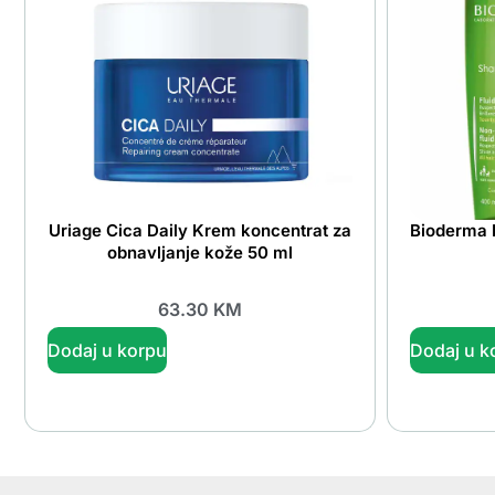
Uriage Cica Daily Krem koncentrat za
Bioderma 
obnavljanje kože 50 ml
63.30
KM
Dodaj u korpu
Dodaj u k