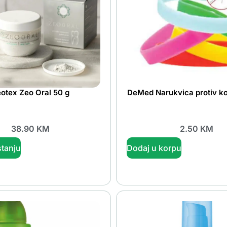
otex Zeo Oral 50 g
DeMed Narukvica protiv k
38.90
KM
2.50
KM
tanju
Dodaj u korpu