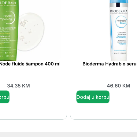
Node fluide šampon 400 ml
Bioderma Hydrabio ser
34.35
KM
46.60
KM
orpu
Dodaj u korpu