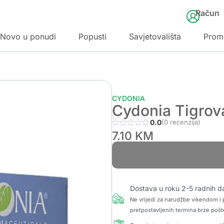
Račun
Novo u ponudi
Popusti
Savjetovališta
Prom
CYDONIA
Cydonia Tigrov
0.0
(0 recenzija)
7.10
KM
Dostava u roku 2-5 radnih d
Ne vrijedi za narudžbe vikendom i p
pretpostavljenih termina brze pošt