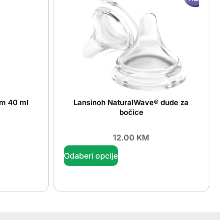
um 40 ml
Lansinoh NaturalWave® dude za
bočice
12.00
KM
Odaberi opcije