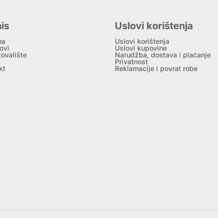
is
Uslovi korištenja
ma
Uslovi korištenja
ovi
Uslovi kupovine
tovalište
Narudžba, dostava i plaćanje
Privatnost
kt
Reklamacije i povrat robe