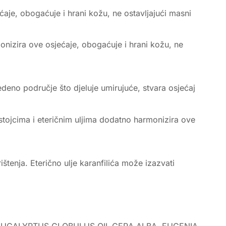
aje, obogaćuje i hrani kožu, ne ostavljajući masni
onizira ove osjećaje, obogaćuje i hrani kožu, ne
edeno područje što djeluje umirujuće, stvara osjećaj
astojcima i eteričnim uljima dodatno harmonizira ove
ištenja. Eterično ulje karanfilića može izazvati
UCALYPTUS GLOBULUS OIL,CERA ALBA, EUGENIA