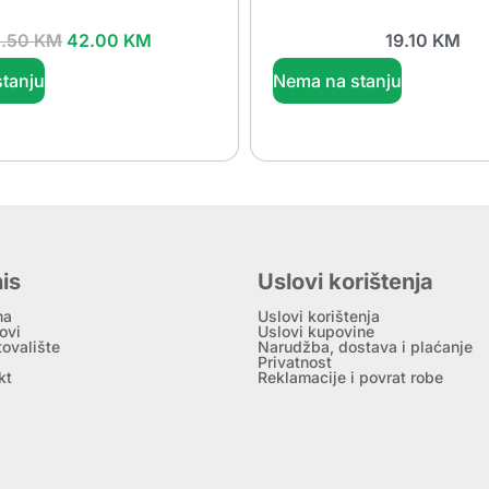
2.50
KM
42.00
KM
19.10
KM
tanju
Nema na stanju
is
Uslovi korištenja
ma
Uslovi korištenja
ovi
Uslovi kupovine
tovalište
Narudžba, dostava i plaćanje
Privatnost
kt
Reklamacije i povrat robe