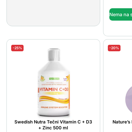
Nema na s
-25%
-20%
Swedish Nutra Tečni Vitamin C + D3
Nature’s 
+ Zinc 500 ml