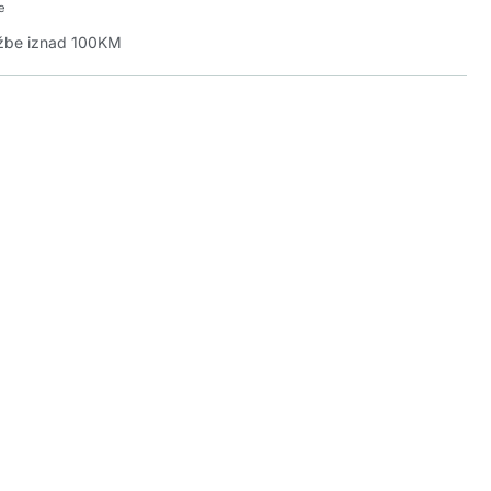
e
džbe iznad 100KM