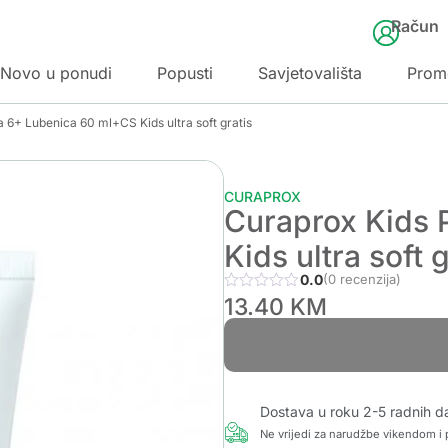
Račun
Novo u ponudi
Popusti
Savjetovališta
Prom
 6+ Lubenica 60 ml+CS Kids ultra soft gratis
CURAPROX
Curaprox Kids 
Kids ultra soft g
0.0
(0 recenzija)
13.40
KM
Dostava u roku 2-5 radnih d
Ne vrijedi za narudžbe vikendom i p