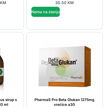
KM
30.50
KM
Nema na stanju
us sirup s
PharmaS Pro Beta Glukan 1275mg
20 ml
vrećice a30