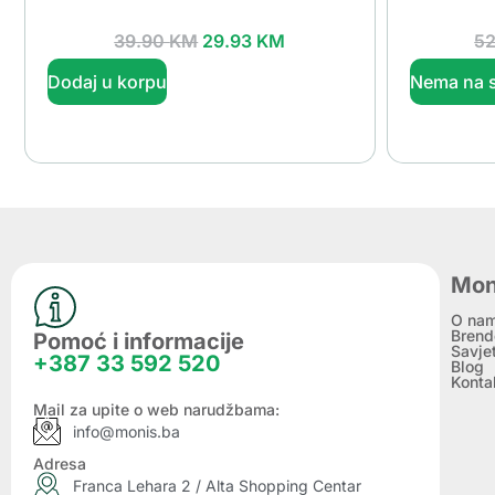
39.90
KM
29.93
KM
5
Dodaj u korpu
Nema na s
Mon
O na
Brend
Pomoć i informacije
Savje
+387 33 592 520
Blog
Konta
Mail za upite o web narudžbama:
info@monis.ba
Adresa
Franca Lehara 2 / Alta Shopping Centar