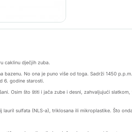
vu caklinu dječjih zuba.
a bazenu. No ona je puno više od toga. Sadrži 1450 p.p.m. 
d 6. godine starosti.
ališani. Osim što štiti i jača zube i desni, zahvaljujući slat
 lauril sulfata (NLS-a), triklosana ili mikroplastike. Što on