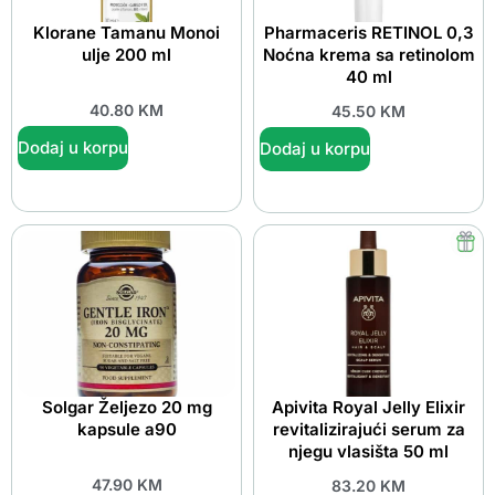
Klorane Tamanu Monoi
Pharmaceris RETINOL 0,3
ulje 200 ml
Noćna krema sa retinolom
40 ml
40.80
KM
45.50
KM
Dodaj u korpu
Dodaj u korpu
Solgar Željezo 20 mg
Apivita Royal Jelly Elixir
kapsule a90
revitalizirajući serum za
njegu vlasišta 50 ml
47.90
KM
83.20
KM