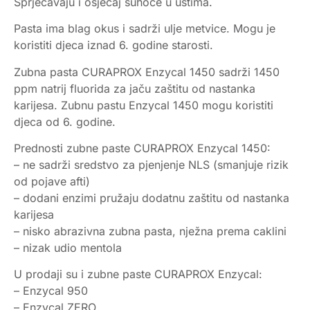
Sprječavaju i osjećaj suhoće u ustima.
Pasta ima blag okus i sadrži ulje metvice. Mogu je
koristiti djeca iznad 6. godine starosti.
Zubna pasta CURAPROX Enzycal 1450 sadrži 1450
ppm natrij fluorida za jaču zaštitu od nastanka
karijesa. Zubnu pastu Enzycal 1450 mogu koristiti
djeca od 6. godine.
Prednosti zubne paste CURAPROX Enzycal 1450:
– ne sadrži sredstvo za pjenjenje NLS (smanjuje rizik
od pojave afti)
– dodani enzimi pružaju dodatnu zaštitu od nastanka
karijesa
– nisko abrazivna zubna pasta, nježna prema caklini
– nizak udio mentola
U prodaji su i zubne paste CURAPROX Enzycal:
– Enzycal 950
– Enzycal ZERO