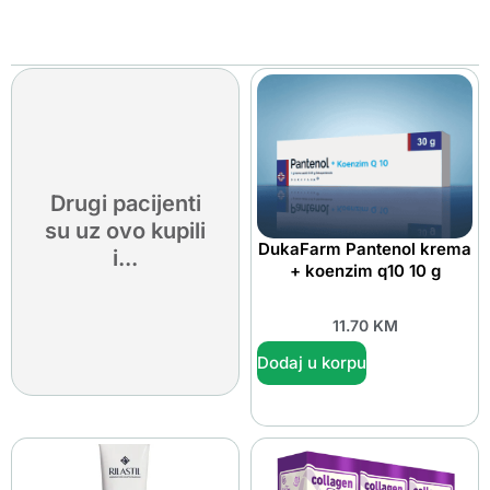
Drugi pacijenti
su uz ovo kupili
DukaFarm Pantenol krema
i...
+ koenzim q10 10 g
11.70
KM
Dodaj u korpu