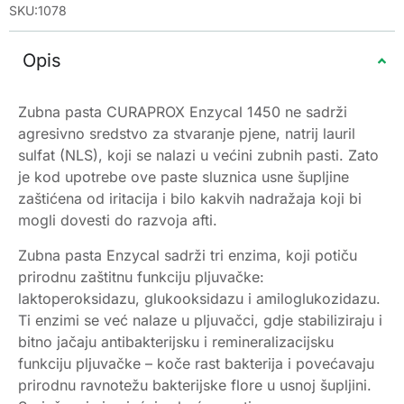
SKU:1078
Opis
Zubna pasta CURAPROX Enzycal 1450 ne sadrži
agresivno sredstvo za stvaranje pjene, natrij lauril
sulfat (NLS), koji se nalazi u većini zubnih pasti. Zato
je kod upotrebe ove paste sluznica usne šupljine
zaštićena od iritacija i bilo kakvih nadražaja koji bi
mogli dovesti do razvoja afti.
Zubna pasta Enzycal sadrži tri enzima, koji potiču
prirodnu zaštitnu funkciju pljuvačke:
laktoperoksidazu, glukooksidazu i amiloglukozidazu.
Ti enzimi se već nalaze u pljuvačci, gdje stabiliziraju i
bitno jačaju antibakterijsku i remineralizacijsku
funkciju pljuvačke – koče rast bakterija i povećavaju
prirodnu ravnotežu bakterijske flore u usnoj šupljini.