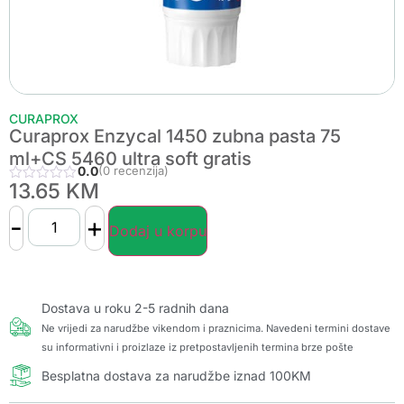
CURAPROX
Curaprox Enzycal 1450 zubna pasta 75
ml+CS 5460 ultra soft gratis
0.0
(0 recenzija)
13.65
KM
-
+
Dodaj u korpu
Dostava u roku 2-5 radnih dana
Ne vrijedi za narudžbe vikendom i praznicima. Navedeni termini dostave
su informativni i proizlaze iz pretpostavljenih termina brze pošte
Besplatna dostava za narudžbe iznad 100KM