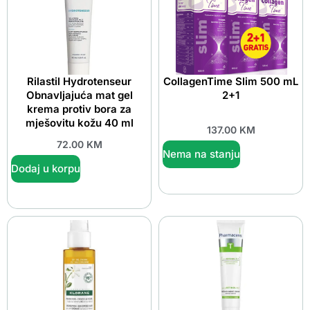
Rilastil Hydrotenseur
CollagenTime Slim 500 mL
Obnavljajuća mat gel
2+1
krema protiv bora za
mješovitu kožu 40 ml
137.00
KM
72.00
KM
Nema na stanju
Dodaj u korpu