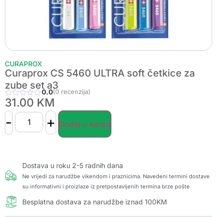
CURAPROX
Curaprox CS 5460 ULTRA soft četkice za
zube set a3
0.0
(0 recenzija)
31.00
KM
-
+
Dodaj u korpu
Dostava u roku 2-5 radnih dana
Ne vrijedi za narudžbe vikendom i praznicima. Navedeni termini dostave
su informativni i proizlaze iz pretpostavljenih termina brze pošte
Besplatna dostava za narudžbe iznad 100KM