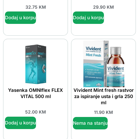
32.75
KM
29.90
KM
Dodaj u korpu
Dodaj u korpu
Yasenka OMNIflex FLEX
Vivident Mint fresh rastvor
VITAL 500 ml
za ispiranje usta i grla 250
ml
52.00
KM
11.90
KM
Dodaj u korpu
Nema na stanju