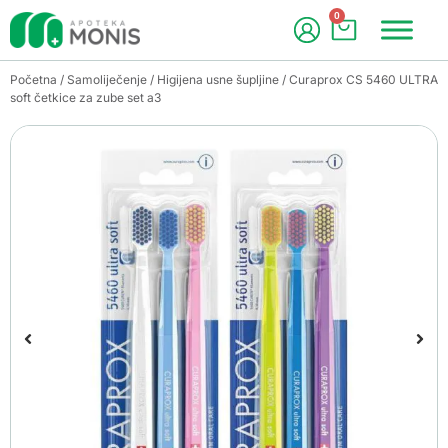
0
Početna
/
Samoliječenje
/
Higijena usne šupljine
/ Curaprox CS 5460 ULTRA
soft četkice za zube set a3