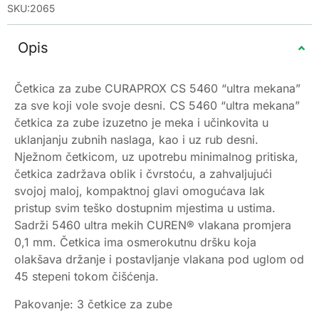
SKU:2065
Opis
Četkica za zube CURAPROX CS 5460 “ultra mekana”
za sve koji vole svoje desni. CS 5460 “ultra mekana”
četkica za zube izuzetno je meka i učinkovita u
uklanjanju zubnih naslaga, kao i uz rub desni.
Nježnom četkicom, uz upotrebu minimalnog pritiska,
četkica zadržava oblik i čvrstoću, a zahvaljujući
svojoj maloj, kompaktnoj glavi omogućava lak
pristup svim teško dostupnim mjestima u ustima.
Sadrži 5460 ultra mekih CUREN® vlakana promjera
0,1 mm. Četkica ima osmerokutnu dršku koja
olakšava držanje i postavljanje vlakana pod uglom od
45 stepeni tokom čišćenja.
Pakovanje: 3 četkice za zube