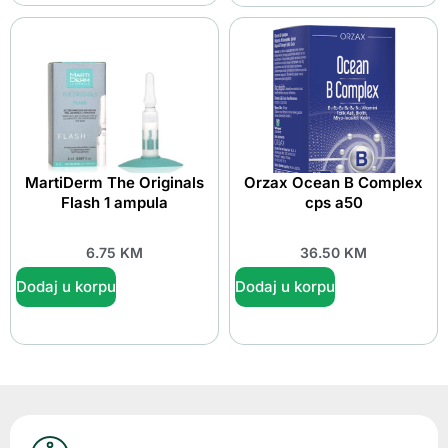
MartiDerm The Originals
Orzax Ocean B Complex
Flash 1 ampula
cps a50
6.75
KM
36.50
KM
Dodaj u korpu
Dodaj u korpu