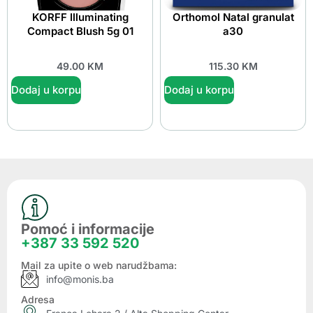
KORFF Illuminating
Orthomol Natal granulat
Compact Blush 5g 01
a30
49.00
KM
115.30
KM
Dodaj u korpu
Dodaj u korpu
Pomoć i informacije
+387 33 592 520
Mail za upite o web narudžbama:
info@monis.ba
Adresa