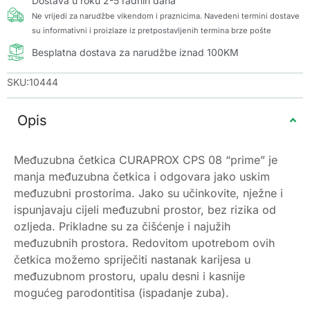
Dostava u roku 2-5 radnih dana
Ne vrijedi za narudžbe vikendom i praznicima. Navedeni termini dostave
su informativni i proizlaze iz pretpostavljenih termina brze pošte
Besplatna dostava za narudžbe iznad 100KM
SKU:10444
Opis
Međuzubna četkica CURAPROX CPS 08 “prime” je
manja međuzubna četkica i odgovara jako uskim
međuzubni prostorima. Jako su učinkovite, nježne i
ispunjavaju cijeli međuzubni prostor, bez rizika od
ozljeda. Prikladne su za čišćenje i najužih
međuzubnih prostora. Redovitom upotrebom ovih
četkica možemo spriječiti nastanak karijesa u
međuzubnom prostoru, upalu desni i kasnije
mogućeg parodontitisa (ispadanje zuba).