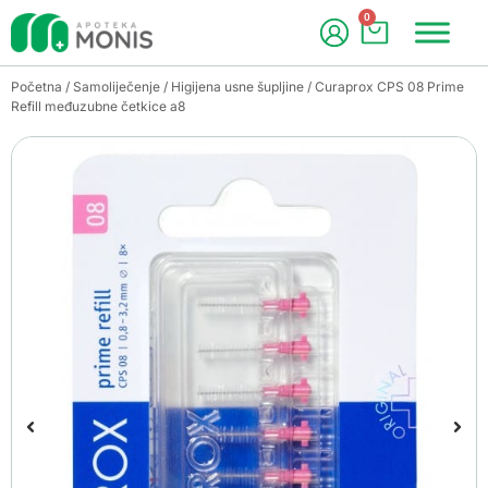
0
Početna
/
Samoliječenje
/
Higijena usne šupljine
/ Curaprox CPS 08 Prime
Refill međuzubne četkice a8