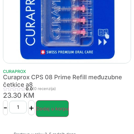
CURAPROX
Curaprox CPS 08 Prime Refill međuzubne
četkice a8
0.0
(0 recenzija)
23.30
KM
-
+
Dodaj u korpu