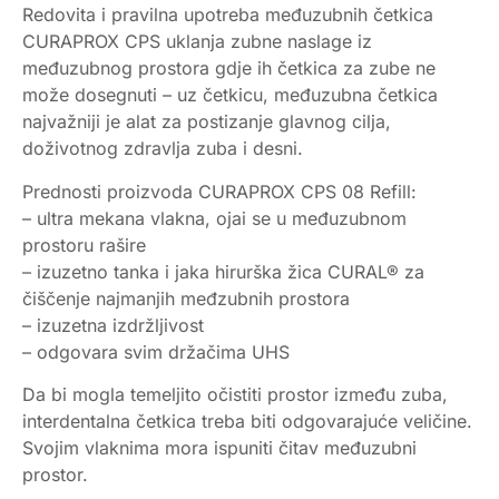
Redovita i pravilna upotreba međuzubnih četkica
CURAPROX CPS uklanja zubne naslage iz
međuzubnog prostora gdje ih četkica za zube ne
može dosegnuti – uz četkicu, međuzubna četkica
najvažniji je alat za postizanje glavnog cilja,
doživotnog zdravlja zuba i desni.
Prednosti proizvoda CURAPROX CPS 08 Refill:
– ultra mekana vlakna, ojai se u međuzubnom
prostoru rašire
– izuzetno tanka i jaka hirurška žica CURAL® za
čiščenje najmanjih međzubnih prostora
– izuzetna izdržljivost
– odgovara svim držačima UHS
Da bi mogla temeljito očistiti prostor između zuba,
interdentalna četkica treba biti odgovarajuće veličine.
Svojim vlaknima mora ispuniti čitav međuzubni
prostor.