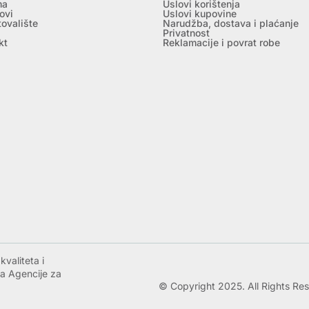
ma
Uslovi korištenja
ovi
Uslovi kupovine
tovalište
Narudžba, dostava i plaćanje
Privatnost
kt
Reklamacije i povrat robe
valiteta i
a Agencije za
© Copyright 2025. All Rights Re