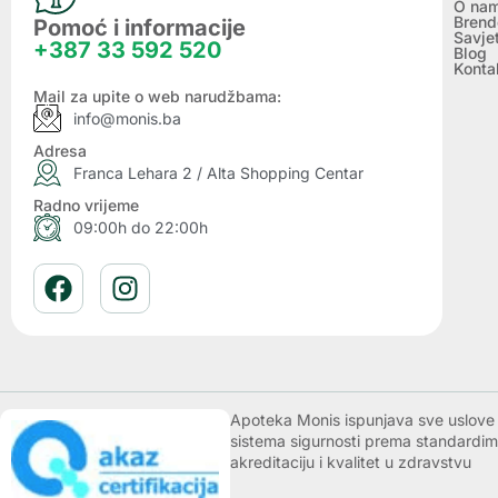
O na
Brend
Pomoć i informacije
Savje
+387 33 592 520
Blog
Konta
Mail za upite o web narudžbama:
info@monis.ba
Adresa
Franca Lehara 2 / Alta Shopping Centar
Radno vrijeme
09:00h do 22:00h
Apoteka Monis ispunjava sve uslove k
sistema sigurnosti prema standardim
akreditaciju i kvalitet u zdravstvu