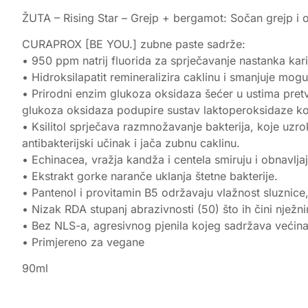
ŽUTA – Rising Star – Grejp + bergamot: Sočan grejp i
CURAPROX [BE YOU.] zubne paste sadrže:
• 950 ppm natrij fluorida za sprječavanje nastanka kari
• Hidroksilapatit remineralizira caklinu i smanjuje mogu
• Prirodni enzim glukoza oksidaza šećer u ustima pretv
glukoza oksidaza podupire sustav laktoperoksidaze koji
• Ksilitol sprječava razmnožavanje bakterija, koje uzrok
antibakterijski učinak i jača zubnu caklinu.
• Echinacea, vražja kandža i centela smiruju i obnavlja
• Ekstrakt gorke naranče uklanja štetne bakterije.
• Pantenol i provitamin B5 održavaju vlažnost sluznice,
• Nizak RDA stupanj abrazivnosti (50) što ih čini nježn
• Bez NLS-a, agresivnog pjenila kojeg sadržava većina sr
• Primjereno za vegane
90ml