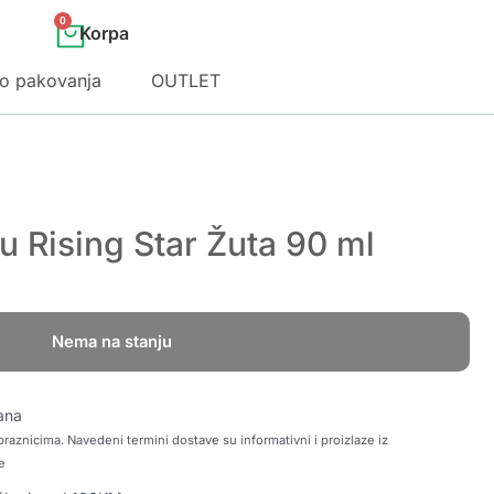
0
o pakovanja
OUTLET
 Rising Star Žuta 90 ml
Nema na stanju
ana
raznicima. Navedeni termini dostave su informativni i proizlaze iz
e