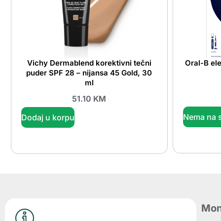
Vichy Dermablend korektivni tečni
Oral-B ele
puder SPF 28 – nijansa 45 Gold, 30
ml
51.10
KM
Nema na s
Dodaj u korpu
Mon