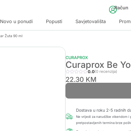
Račun
Novo u ponudi
Popusti
Savjetovališta
Prom
tar Žuta 90 ml
CURAPROX
Curaprox Be You
0.0
(0 recenzija)
22.30
KM
Dostava u roku 2-5 radnih d
Ne vrijedi za narudžbe vikendom i p
pretpostavljenih termina brze pošt