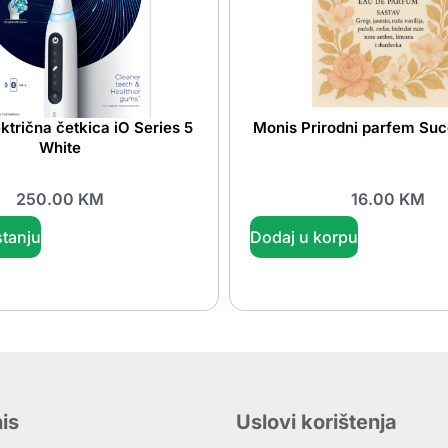
ktrična četkica iO Series 5
Monis Prirodni parfem Suc
White
250.00
KM
16.00
KM
tanju
Dodaj u korpu
is
Uslovi korištenja