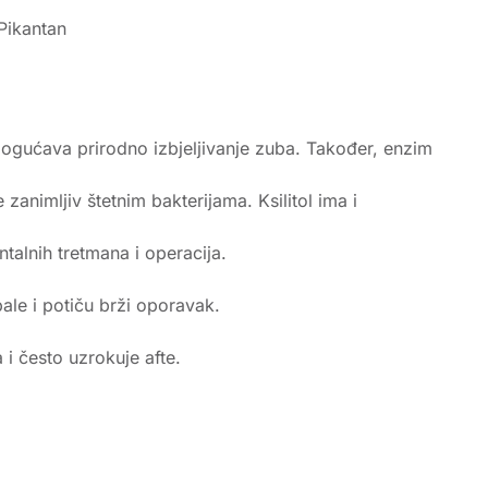
Pikantan
mogućava prirodno izbjeljivanje zuba. Također, enzim
zanimljiv štetnim bakterijama. Ksilitol ima i
talnih tretmana i operacija.
ale i potiču brži oporavak.
 i često uzrokuje afte.