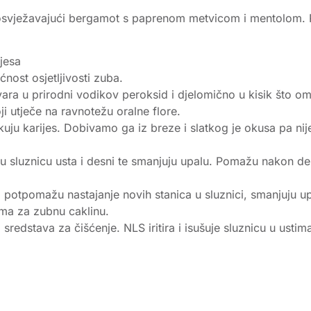
 osvježavajući bergamot s paprenom metvicom i mentolom. 
jesa
ćnost osjetljivosti zuba.
ara u prirodni vodikov peroksid i djelomično u kisik što o
 utječe na ravnotežu oralne flore.
uju karijes. Dobivamo ga iz breze i slatkog je okusa pa nije 
ju sluznicu usta i desni te smanjuju upalu. Pomažu nakon den
 potpomažu nastajanje novih stanica u sluznici, smanjuju up
ima za zubnu caklinu.
edstava za čišćenje. NLS iritira i isušuje sluznicu u ustima