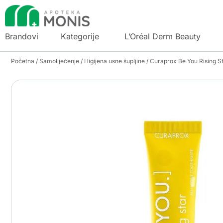
Brandovi
Kategorije
L’Oréal Derm Beauty
Početna
/
Samoliječenje
/
Higijena usne šupljine
/ Curaprox Be You Rising S