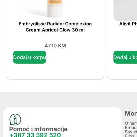
Embryolisse Radiant Complexion
Alivit P
Cream Apricot Glow 30 ml
47.10
KM
Dodaj u korpu
Dodaj u k
Mon
O na
Brend
Pomoć i informacije
Savje
+387 33 592 520
Blog