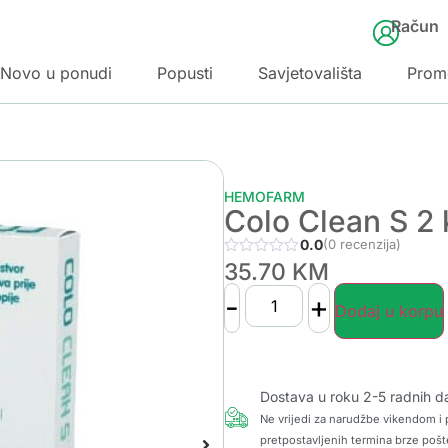
Račun
Novo u ponudi
Popusti
Savjetovališta
Prom
HEMOFARM
Colo Clean S 2 
0.0
(0 recenzija)
35.70
KM
-
+
Dodaj u korpu
Dostava u roku 2-5 radnih d
Ne vrijedi za narudžbe vikendom i p
pretpostavljenih termina brze pošt