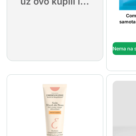
uz ovo kupili i...
Com
samota
Nema na s