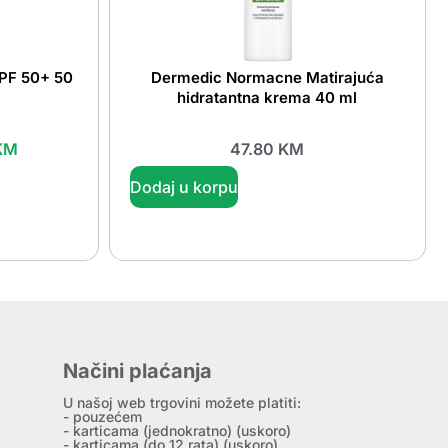
PF 50+ 50
Dermedic Normacne Matirajuća
hidratantna krema 40 ml
KM
47.80
KM
Dodaj u korpu
Načini plaćanja
U našoj web trgovini možete platiti:
- pouzećem
- karticama (jednokratno) (uskoro)
- karticama (do 12 rata) (uskoro)