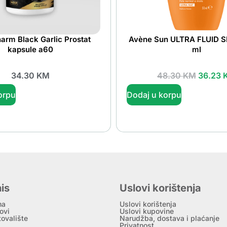
harm Black Garlic Prostat
Avène Sun ULTRA FLUID S
kapsule a60
ml
34.30
KM
48.30
KM
36.23
orpu
Dodaj u korpu
is
Uslovi korištenja
ma
Uslovi korištenja
ovi
Uslovi kupovine
tovalište
Narudžba, dostava i plaćanje
Privatnost