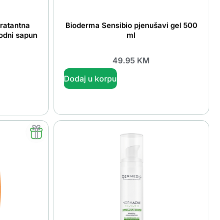
dratantna
Bioderma Sensibio pjenušavi gel 500
rodni sapun
ml
49.95
KM
Dodaj u korpu