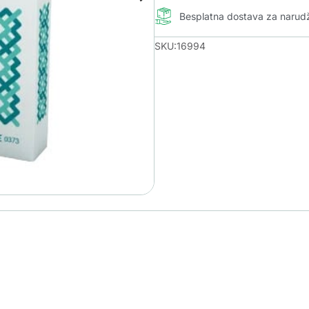
Besplatna dostava za naru
SKU:16994