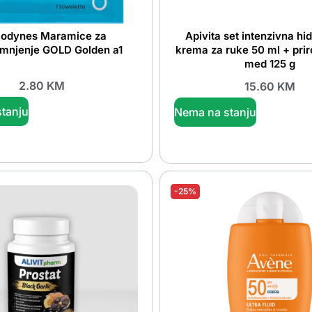
odynes Maramice za
Apivita set intenzivna hi
mnjenje GOLD Golden a1
krema za ruke 50 ml + pri
med 125 g
2.80
KM
15.60
KM
tanju
Nema na stanju
-25%