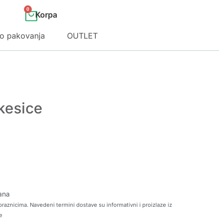
0
o pakovanja
OUTLET
kesice
ana
raznicima. Navedeni termini dostave su informativni i proizlaze iz
e