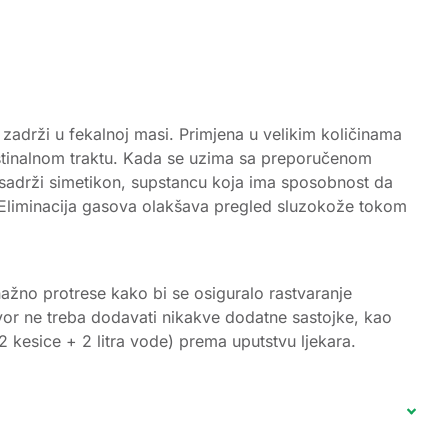
 zadrži u fekalnoj masi. Primjena u velikim količinama
testinalnom traktu. Kada se uzima sa preporučenom
 sadrži simetikon, supstancu koja ima sposobnost da
e. Eliminacija gasova olakšava pregled sluzokože tokom
nažno protrese kako bi se osiguralo rastvaranje
tvor ne treba dodavati nikakve dodatne sastojke, kao
2 kesice + 2 litra vode) prema uputstvu ljekara.