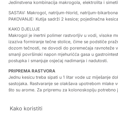
Jedinstvena kombinacija makrogola, elektrolita i simeti
SASTAV: Makrogol, natrijum-hlorid, natrijum-bikarbona
PAKOVANJE: Kutija sadrži 2 kesice; pojedinačna kesica
KAKO DJELUJE
Makrogol je inertni polimer rastvorljiv u vodi, visoke 
izaziva formiranje tečne stolice, čime se podstiče pra
dozom tečnosti, ne dovodi do poremećaja ravnoteže vod
smanji površinski napon mjehurićća gasa u gastrointest
postupka i smanjuje osjećaj nadimanja i nadutosti.
PRIPREMA RASTVORA
Jednu kesicu treba sipati u 1 litar vode uz miješanje d
sastojaka. Rastvaranje se olakšava upotrebom mlake vod
što su arome. Za pripremu za kolonoskopiju potrebno je 
Kako koristiti