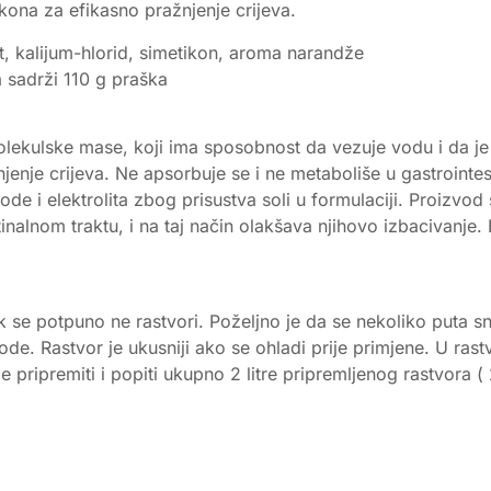
kona za efikasno pražnjenje crijeva.
t, kalijum-hlorid, simetikon, aroma narandže
 sadrži 110 g praška
molekulske mase, koji ima sposobnost da vezuje vodu i da je
žnjenje crijeva. Ne apsorbuje se i ne metaboliše u gastroin
e i elektrolita zbog prisustva soli u formulaciji. Proizvod
inalnom traktu, i na taj način olakšava njihovo izbacivanj
ok se potpuno ne rastvori. Poželjno je da se nekoliko puta s
e. Rastvor je ukusniji ako se ohladi prije primjene. U ras
pripremiti i popiti ukupno 2 litre pripremljenog rastvora ( 