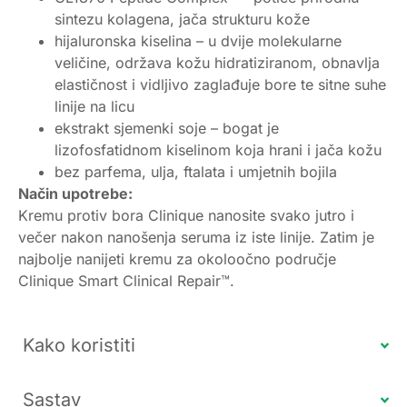
sintezu kolagena, jača strukturu kože
hijaluronska kiselina – u dvije molekularne
veličine, održava kožu hidratiziranom, obnavlja
elastičnost i vidljivo zaglađuje bore te sitne suhe
linije na licu
ekstrakt sjemenki soje – bogat je
lizofosfatidnom kiselinom koja hrani i jača kožu
bez parfema, ulja, ftalata i umjetnih bojila
Način upotrebe:
Kremu protiv bora Clinique nanosite svako jutro i
večer nakon nanošenja seruma iz iste linije. Zatim je
najbolje nanijeti kremu za okoloočno područje
Clinique Smart Clinical Repair™.
Kako koristiti
Sastav