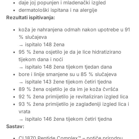
daje joj popunjen i mladenački izgled
dermatološki ispitana i na alergije
Rezultati ispitivanja:
koža je nahranjena odmah nakon upotrebe u 91
% slučajeva
→ ispitalo 148 žena
95 % žena osjetilo je da je lice hidratizirano
tijekom dana i noći
→ ispitalo 148 žena tijekom tjedan dana
bore i linije smanjene su u 85 % slučajeva
→ ispitale 143 žene tijekom četiri tjedna
89 % žena osjetilo je da im je koža čvršća
92 % žena primijetilo je revitaliziran izgled lica
93 % žena primijetilo je zaglađeniji izgled lica i
vrata
→ ispitalo 146 žena tijekom četiri tjedna
Sastav:
CL1870 Peptide Complex™ – potiče prirodnu