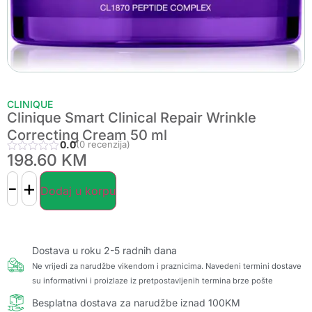
CLINIQUE
Clinique Smart Clinical Repair Wrinkle
Correcting Cream 50 ml
0.0
(0 recenzija)
198.60
KM
-
+
Dodaj u korpu
Dostava u roku 2-5 radnih dana
Ne vrijedi za narudžbe vikendom i praznicima. Navedeni termini dostave
su informativni i proizlaze iz pretpostavljenih termina brze pošte
Besplatna dostava za narudžbe iznad 100KM