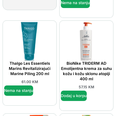
Nema na stanju
Thalgo Les Essentiels
BioNike TRIDERM AD
Marins Revitalizirajući
Emolijentna krema za suhu
Marine Piling 200 ml
kožu i kožu sklonu atopiji
400 ml
61.00
KM
57.15
KM
Nema na stanju
Dodaj u korpu