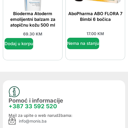
Bioderma Atoderm
AboPharma ABO FLORA 7
emolijentni balzam za
Bimbi 6 bočica
atopičnu kožu 500 ml
17.00
KM
69.30
KM
Nema na stanju
Dodaj u korpu
Pomoć i informacije
+387 33 592 520
Mail za upite o web narudžbama:
info@monis.ba