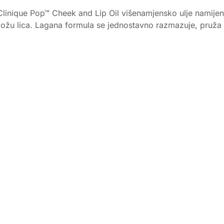
. Clinique Pop™ Cheek and Lip Oil višenamjensko ulje namije
uje kožu lica. Lagana formula se jednostavno razmazuje, pruža