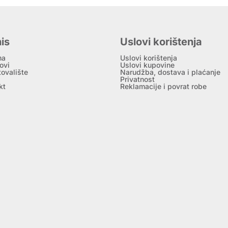
is
Uslovi korištenja
ma
Uslovi korištenja
ovi
Uslovi kupovine
tovalište
Narudžba, dostava i plaćanje
Privatnost
kt
Reklamacije i povrat robe