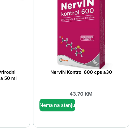
rirodni
NervIN Kontrol 600 cps a30
ja 50 ml
43.70
KM
Nema na stanju