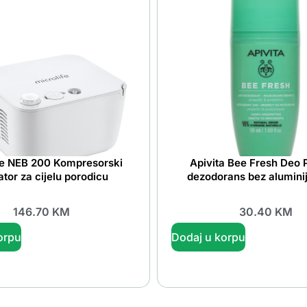
fe NEB 200 Kompresorski
Apivita Bee Fresh Deo P
ator za cijelu porodicu
dezodorans bez alumini
146.70
KM
30.40
KM
orpu
Dodaj u korpu