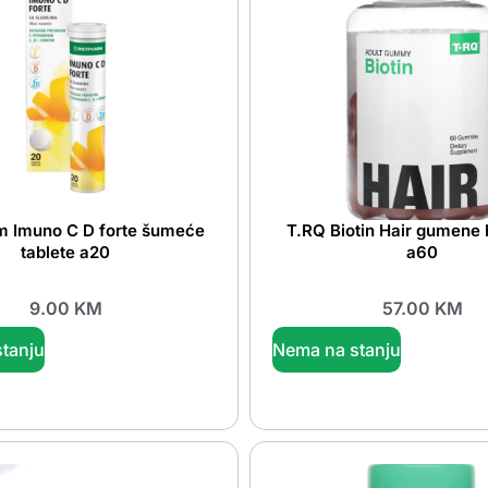
m Imuno C D forte šumeće
T.RQ Biotin Hair gumen
tablete a20
a60
9.00
KM
57.00
KM
tanju
Nema na stanju