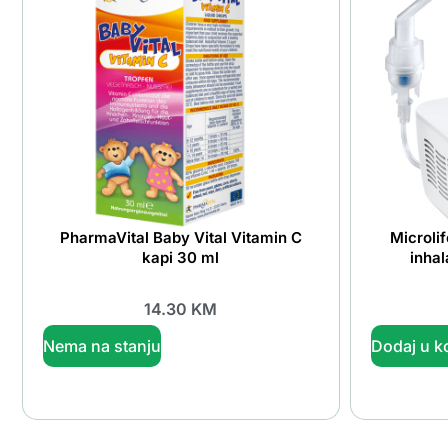
PharmaVital Baby Vital Vitamin C
Microli
kapi 30 ml
inhal
14.30
KM
Nema na stanju
Dodaj u k