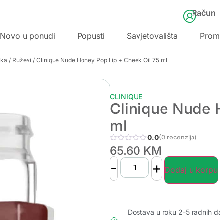
Račun
Novo u ponudi
Popusti
Savjetovališta
Prom
ika
/
Ruževi
/ Clinique Nude Honey Pop Lip + Cheek Oil 75 ml
CLINIQUE
Clinique Nude 
ml
0.0
(0 recenzija)
65.60
KM
-
+
Dodaj u korpu
Dostava u roku 2-5 radnih d