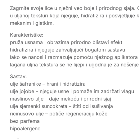
Zagrnite svoje lice u nježni veo boje i prirodnog sjaja
u uljanoj teksturi koja njeguje, hidratizira i posvjetlj
mekanim i glatkim.
Karakteristike:
pruža usnama i obrazima prirodno blistavi efekt
hidratizira i njeguje zahvaljujući bogatom sastavu
lako se nanosi i razmazuje pomoću nježnog aplikatora
lagana uljna tekstura se ne lijepi i ugodna je za nošenje
Sastav:
ulje šafranike – hrani i hidratizira
ulje jojobe – njeguje usne i pomaže im zadržati vlagu
maslinovo ulje – daje mekoću i prirodni sjaj
ulje sjemenki suncokreta – štiti od isušivanja
ricinusovo ulje – potiče regeneraciju kože
bez parfema
hipoalergeno