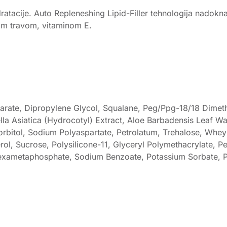
atacije. Auto Repleneshing Lipid-Filler tehnologija nadoknađu
om travom, vitaminom E.
arate, Dipropylene Glycol, Squalane, Peg/Ppg-18/18 Dimeth
ella Asiatica (Hydrocotyl) Extract, Aloe Barbadensis Leaf W
rbitol, Sodium Polyaspartate, Petrolatum, Trehalose, Whey P
erol, Sucrose, Polysilicone-11, Glyceryl Polymethacrylate, 
exametaphosphate, Sodium Benzoate, Potassium Sorbate, 