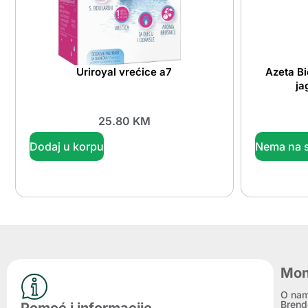
Uriroyal vrećice a7
Azeta Bi
ja
25.80
KM
Dodaj u korpu
Nema na s
Mon
O na
Brend