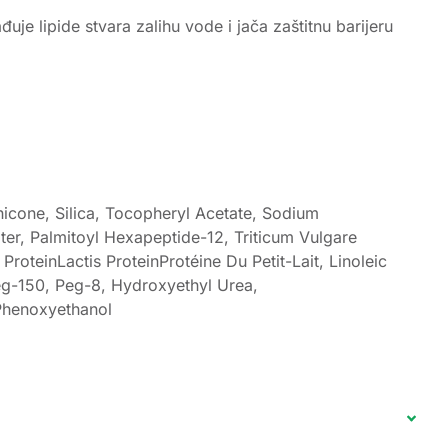
je lipide stvara zalihu vode i jača zaštitnu barijeru
icone, Silica, Tocopheryl Acetate, Sodium
ater, Palmitoyl Hexapeptide-12, Triticum Vulgare
roteinLactis ProteinProtéine Du Petit-Lait, Linoleic
Peg-150, Peg-8, Hydroxyethyl Urea,
Phenoxyethanol