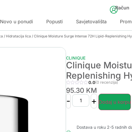
Račun
Novo u ponudi
Popusti
Savjetovališta
Prom
ca
/
Hidratacija lica
/ Clinique Moisture Surge Intense 72H Lipid-Replenishing H
CLINIQUE
Clinique Moistu
Replenishing H
0.0
(0 recenzija)
95.30
KM
-
+
Dodaj u korpu
Dostava u roku 2-5 radnih d