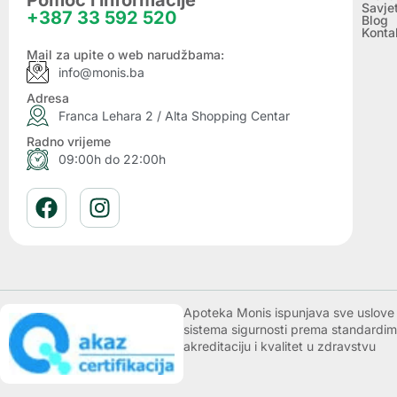
Pomoć i informacije
Savje
+387 33 592 520
Blog
Konta
Mail za upite o web narudžbama:
info@monis.ba
Adresa
Franca Lehara 2 / Alta Shopping Centar
Radno vrijeme
09:00h do 22:00h
Apoteka Monis ispunjava sve uslove k
sistema sigurnosti prema standardim
akreditaciju i kvalitet u zdravstvu