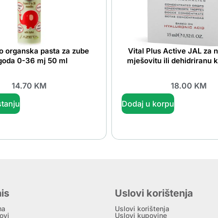
o organska pasta za zube
Vital Plus Active JAL za 
goda 0-36 mj 50 ml
mješovitu ili dehidriranu 
14.70
KM
18.00
KM
tanju
Dodaj u korpu
is
Uslovi korištenja
ma
Uslovi korištenja
ovi
Uslovi kupovine