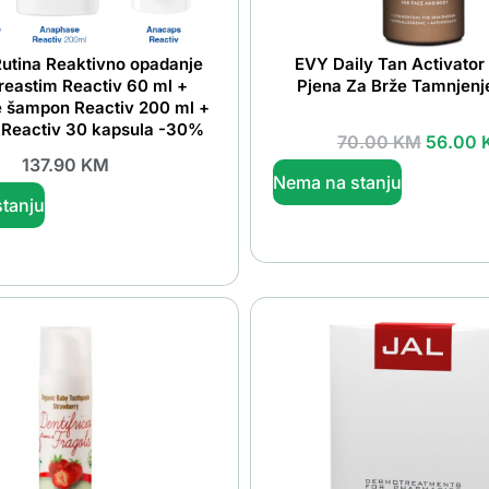
utina Reaktivno opadanje
EVY Daily Tan Activato
reastim Reactiv 60 ml +
Pjena Za Brže Tamnjenj
 šampon Reactiv 200 ml +
Reactiv 30 kapsula -30%
70.00
KM
56.00
137.90
KM
Nema na stanju
tanju