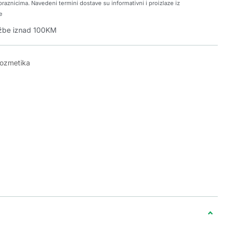
raznicima. Navedeni termini dostave su informativni i proizlaze iz
e
džbe iznad 100KM
kozmetika