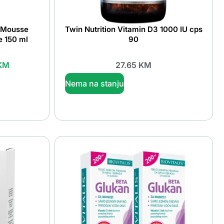
r Mousse
Twin Nutrition Vitamin D3 1000 IU cps
e 150 ml
90
KM
27.65
KM
Nema na stanju