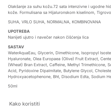
Olakšanje za suhu kožu.72 sata intenzivne i ugodne hidr
kože. Formulisana sa Hijaluronskom kiselinom, Tigrov
SUHA, VRLO SUHA, NORMALNA, KOMBINOVANA
UPOTREBA
Nanijeti ujutro i navečer nakon čišćenja lica
SASTAV
WaterAquaEau, Glycerin, Dimethicone, Isopropyl Isoste
Hyaluronate, Olea Europaea (Olive) Fruit Extract, Cent
(Wheat) Bran Extract, Caffeine, Methyl Trimethicone, So
Acid, Pyridoxine Dipalmitate, Butylene Glycol, Cholest
Hydroxyacetophenone, Bht, Disodium Edta, Sodium H
50ml
Kako koristiti