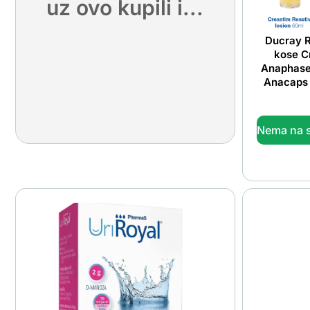
uz ovo kupili i...
Ducray R
kose C
Anaphase
Anacaps 
Nema na s