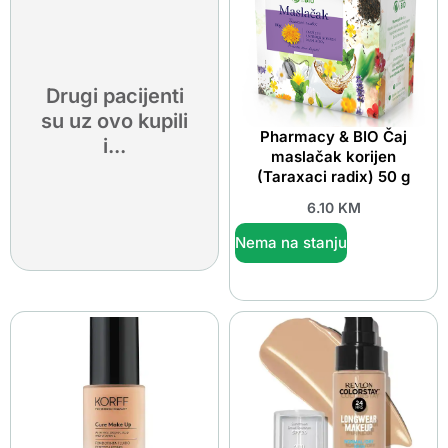
Drugi pacijenti
su uz ovo kupili
Pharmacy & BIO Čaj
i...
maslačak korijen
(Taraxaci radix) 50 g
6.10
KM
Nema na stanju