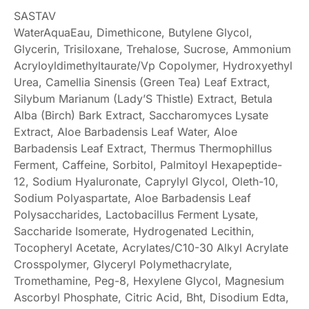
SASTAV
WaterAquaEau, Dimethicone, Butylene Glycol,
Glycerin, Trisiloxane, Trehalose, Sucrose, Ammonium
Acryloyldimethyltaurate/Vp Copolymer, Hydroxyethyl
Urea, Camellia Sinensis (Green Tea) Leaf Extract,
Silybum Marianum (Lady’S Thistle) Extract, Betula
Alba (Birch) Bark Extract, Saccharomyces Lysate
Extract, Aloe Barbadensis Leaf Water, Aloe
Barbadensis Leaf Extract, Thermus Thermophillus
Ferment, Caffeine, Sorbitol, Palmitoyl Hexapeptide-
12, Sodium Hyaluronate, Caprylyl Glycol, Oleth-10,
Sodium Polyaspartate, Aloe Barbadensis Leaf
Polysaccharides, Lactobacillus Ferment Lysate,
Saccharide Isomerate, Hydrogenated Lecithin,
Tocopheryl Acetate, Acrylates/C10-30 Alkyl Acrylate
Crosspolymer, Glyceryl Polymethacrylate,
Tromethamine, Peg-8, Hexylene Glycol, Magnesium
Ascorbyl Phosphate, Citric Acid, Bht, Disodium Edta,