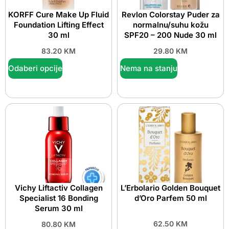
KORFF Cure Make Up Fluid
Revlon Colorstay Puder za
Foundation Lifting Effect
normalnu/suhu kožu
30 ml
SPF20 – 200 Nude 30 ml
83.20
KM
29.80
KM
Odaberi opcije
Nema na stanju
Vichy Liftactiv Collagen
L’Erbolario Golden Bouquet
Specialist 16 Bonding
d’Oro Parfem 50 ml
Serum 30 ml
62.50
KM
80.80
KM