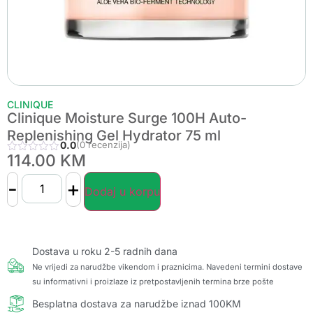
CLINIQUE
Clinique Moisture Surge 100H Auto-
Replenishing Gel Hydrator 75 ml
0.0
(0 recenzija)
114.00
KM
-
+
Dodaj u korpu
Dostava u roku 2-5 radnih dana
Ne vrijedi za narudžbe vikendom i praznicima. Navedeni termini dostave
su informativni i proizlaze iz pretpostavljenih termina brze pošte
Besplatna dostava za narudžbe iznad 100KM