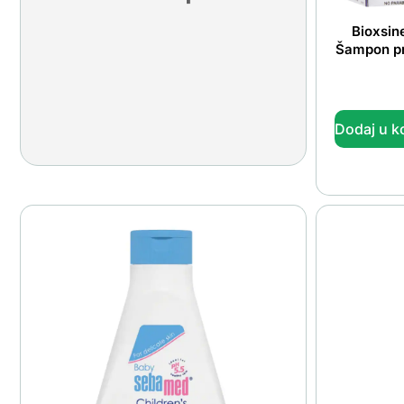
Bioxsin
Šampon pr
Dodaj u k