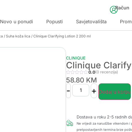
Račun
Novo u ponudi
Popusti
Savjetovališta
Prom
ca
/
Suha koža lica
/ Clinique Clarifying Lotion 2 200 ml
CLINIQUE
Clinique Clarif
0.0
(0 recenzija)
58.80
KM
-
+
Dodaj u korpu
Dostava u roku 2-5 radnih d
Ne vrijedi za narudžbe vikendom i p
pretpostavljenih termina brze pošt