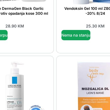
e DermaGen Black Garlic
Vendoksin Gel 100 ml Z
otiv opadanja kose 300 ml
-20% 8/24
28.90
KM
25.30
KM
orpu
Nema na stanju