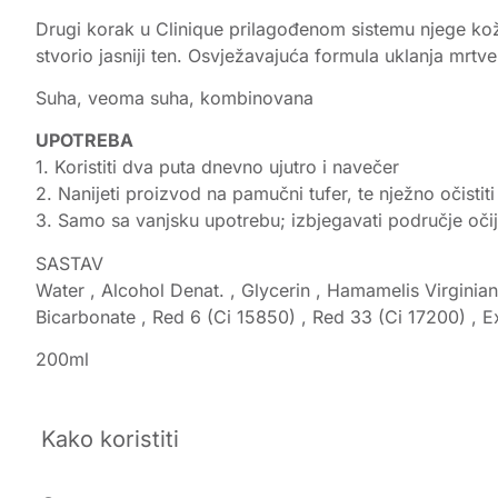
Drugi korak u Clinique prilagođenom sistemu njege kože
stvorio jasniji ten. Osvježavajuća formula uklanja mrt
Suha, veoma suha, kombinovana
UPOTREBA
1. Koristiti dva puta dnevno ujutro i navečer
2. Nanijeti proizvod na pamučni tufer, te nježno očistiti 
3. Samo sa vanjsku upotrebu; izbjegavati područje očij
SASTAV
Water , Alcohol Denat. , Glycerin , Hamamelis Virginia
Bicarbonate , Red 6 (Ci 15850) , Red 33 (Ci 17200) , Ex
200ml
Kako koristiti