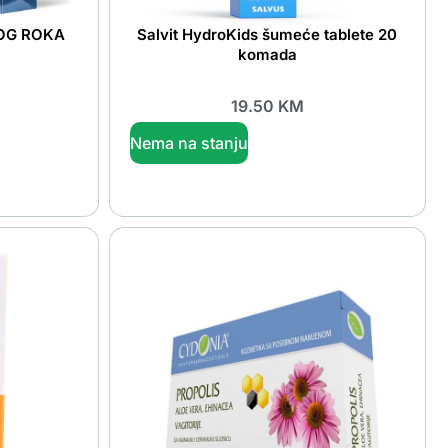
BOG ROKA
Salvit HydroKids šumeće tablete 20
komada
19.50
KM
Nema na stanju