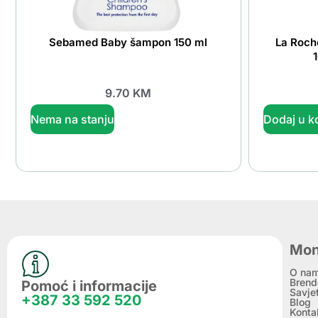
Sebamed Baby šampon 150 ml
La Roche
9.70
KM
Nema na stanju
Dodaj u k
Mon
O na
Brend
Pomoć i informacije
Savje
+387 33 592 520
Blog
Konta