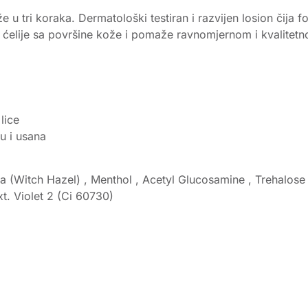
 u tri koraka. Dermatološki testiran i razvijen losion čija
ve ćelije sa površine kože i pomaže ravnomjernom i kvalite
lice
u i usana
na (Witch Hazel) , Menthol , Acetyl Glucosamine , Trehalos
t. Violet 2 (Ci 60730)