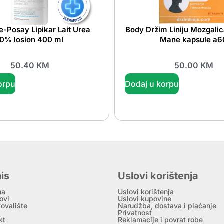
-Posay Lipikar Lait Urea
Body Držim Liniju Mozgalic
10% losion 400 ml
Mane kapsule a6
50.40
KM
50.00
KM
orpu
Dodaj u korpu
is
Uslovi korištenja
ma
Uslovi korištenja
ovi
Uslovi kupovine
tovalište
Narudžba, dostava i plaćanje
Privatnost
kt
Reklamacije i povrat robe