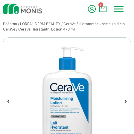
0
Početna
/
LOREAL DERM BEAUTY
/
CeraVe
/
Hidratantne kreme za tijelo -
CeraVe
/ CeraVe Hidratantni Losion 473 ml