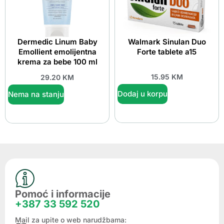
Dermedic Linum Baby
Walmark Sinulan Duo
Emollient emolijentna
Forte tablete a15
krema za bebe 100 ml
15.95
KM
29.20
KM
Dodaj u korpu
Nema na stanju
Pomoć i informacije
+387 33 592 520
Mail za upite o web narudžbama: