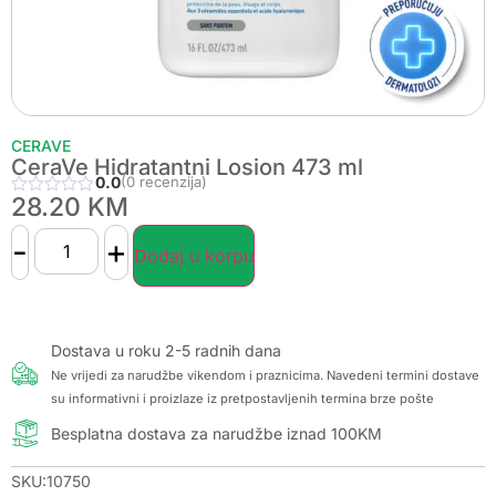
CERAVE
CeraVe Hidratantni Losion 473 ml
0.0
(0 recenzija)
28.20
KM
-
+
Dodaj u korpu
Dostava u roku 2-5 radnih dana
Ne vrijedi za narudžbe vikendom i praznicima. Navedeni termini dostave
su informativni i proizlaze iz pretpostavljenih termina brze pošte
Besplatna dostava za narudžbe iznad 100KM
SKU:10750