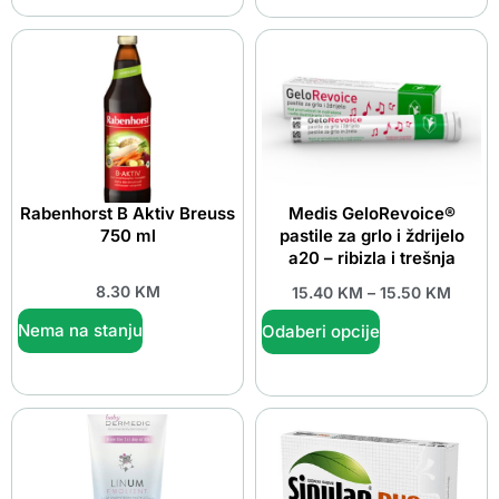
Rabenhorst B Aktiv Breuss
Medis GeloRevoice®
750 ml
pastile za grlo i ždrijelo
a20 – ribizla i trešnja
8.30
KM
15.40
KM
–
15.50
KM
Nema na stanju
Odaberi opcije