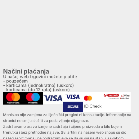
Načini plaćanja
U našoj web trgovini možete platiti:
- pouzećem
- karticama (jednokratno) (uskoro)
- karticama (do 12 rata) (uskoro)
Monis.ba nije zamjena za liječnički pregled ni konsultacije. Informacije na
stranici ne smiju služiti za postavljanje dijagnoze.
Zadržavamo pravo izmjene sadržaja i cijene proizvoda u bilo kojem
trenutku i bez prethodne najave. Svi artikli na našem web shopu su dio
našeg asortimana i ne podrazumjeva se da su svi na stanju u svakom