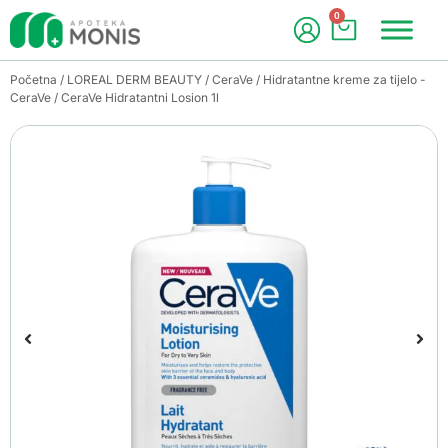
0
Početna
/
LOREAL DERM BEAUTY
/
CeraVe
/
Hidratantne kreme za tijelo -
CeraVe
/ CeraVe Hidratantni Losion 1l