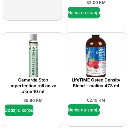
32.00
KM
Nema na stanju
Gamarde Stop
LifeTIME Osteo Density
imperfection roll on za
Blend – malina 473 ml
akne 10 ml
62.10
KM
35.80
KM
Nema na stanju
Dodaj u korpu