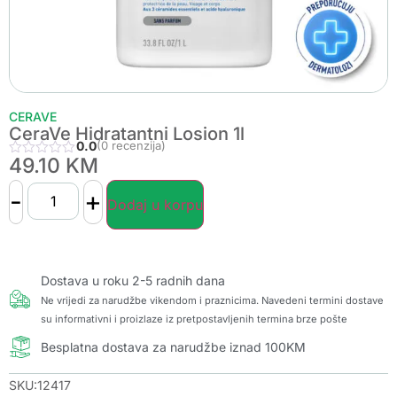
CERAVE
CeraVe Hidratantni Losion 1l
0.0
(0 recenzija)
49.10
KM
-
+
Dodaj u korpu
Dostava u roku 2-5 radnih dana
Ne vrijedi za narudžbe vikendom i praznicima. Navedeni termini dostave
su informativni i proizlaze iz pretpostavljenih termina brze pošte
Besplatna dostava za narudžbe iznad 100KM
SKU:12417