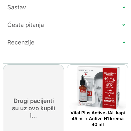
Sastav
Česta pitanja
Recenzije
Drugi pacijenti
su uz ovo kupili
Vital Plus Active JAL kapi
i...
45 ml + Active H1 krema
40 ml