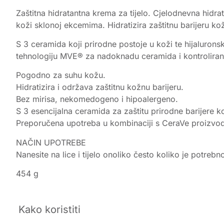
Zaštitna hidratantna krema za tijelo. Cjelodnevna hidra
koži sklonoj ekcemima. Hidratizira zaštitnu barijeru kože 
S 3 ceramida koji prirodne postoje u koži te hijaluron
tehnologiju MVE® za nadoknadu ceramida i kontrolirano
Pogodno za suhu kožu.
Hidratizira i održava zaštitnu kožnu barijeru.
Bez mirisa, nekomedogeno i hipoalergeno.
S 3 esencijalna ceramida za zaštitu prirodne barijere k
Preporučena upotreba u kombinaciji s CeraVe proizvod
NAČIN UPOTREBE
Nanesite na lice i tijelo onoliko često koliko je potrebn
454 g
Kako koristiti