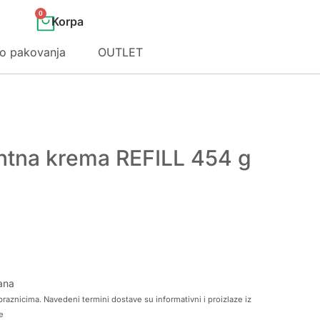
0
o pakovanja
OUTLET
ntna krema REFILL 454 g
ana
raznicima. Navedeni termini dostave su informativni i proizlaze iz
e