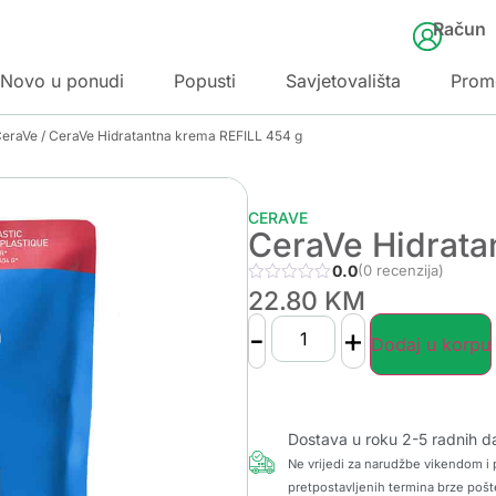
Račun
Novo u ponudi
Popusti
Savjetovališta
Prom
CeraVe
/ CeraVe Hidratantna krema REFILL 454 g
CERAVE
CeraVe Hidrata
0.0
(0 recenzija)
22.80
KM
-
+
Dodaj u korpu
Dostava u roku 2-5 radnih d
Ne vrijedi za narudžbe vikendom i p
pretpostavljenih termina brze pošt