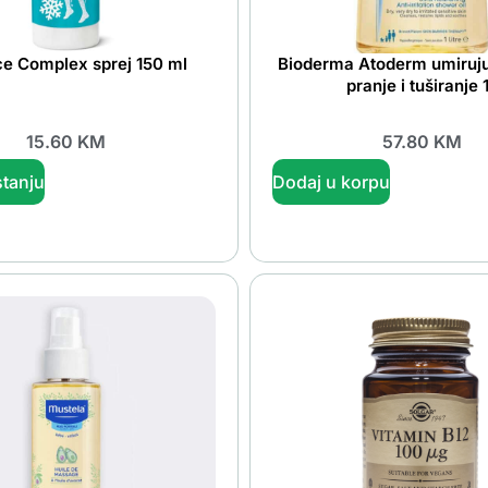
ce Complex sprej 150 ml
Bioderma Atoderm umiruju
pranje i tuširanje 1
15.60
KM
57.80
KM
tanju
Dodaj u korpu