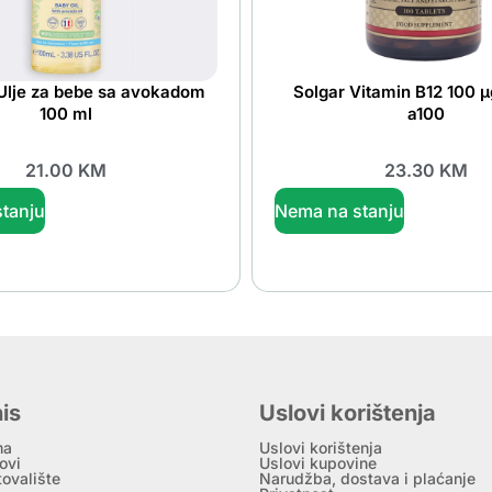
Ulje za bebe sa avokadom
Solgar Vitamin B12 100 μ
100 ml
a100
21.00
KM
23.30
KM
tanju
Nema na stanju
is
Uslovi korištenja
ma
Uslovi korištenja
ovi
Uslovi kupovine
tovalište
Narudžba, dostava i plaćanje