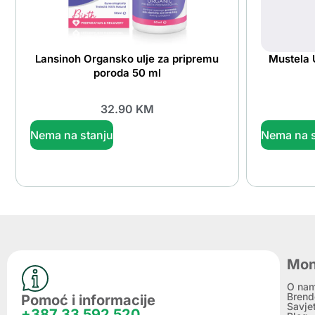
Lansinoh Organsko ulje za pripremu
Mustela 
poroda 50 ml
32.90
KM
Nema na stanju
Nema na s
Mon
O na
Brend
Pomoć i informacije
Savje
+387 33 592 520