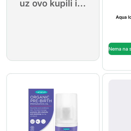
uz ovo kupili i...
Aqua I
Nema na s