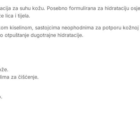
tacija za suhu kožu. Posebno formulirana za hidrataciju osj
lica i tijela.
skom kiselinom, sastojcima neophodnima za potporu kožnoj ba
 otpuštanje dugotrajne hidratacije.
ože.
ima za čišćenje.
o.