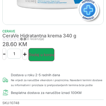
CERAVE
CeraVe Hidratantna krema 340 g
0.0
(0 recenzija)
28.60
KM
-
+
Dodaj u korpu
Dostava u roku 2-5 radnih dana
Ne vrijedi za narudžbe vikendom i praznicima. Navedeni termini dostave
su informativni i proizlaze iz pretpostavljenih termina brze pošte
Besplatna dostava za narudžbe iznad 100KM
SKU:10748