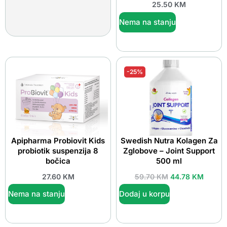
25.50
KM
Nema na stanju
-25%
Apipharma Probiovit Kids
Swedish Nutra Kolagen Za
probiotik suspenzija 8
Zglobove – Joint Support
bočica
500 ml
27.60
KM
59.70
KM
44.78
KM
Nema na stanju
Dodaj u korpu