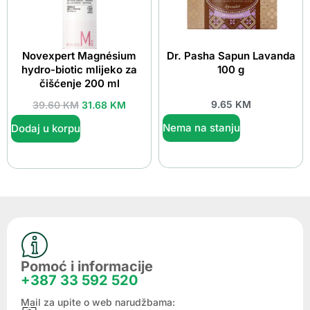
Novexpert Magnésium
Dr. Pasha Sapun Lavanda
hydro-biotic mlijeko za
100 g
čišćenje 200 ml
9.65
KM
39.60
KM
31.68
KM
Nema na stanju
Dodaj u korpu
Pomoć i informacije
+387 33 592 520
Mail za upite o web narudžbama: