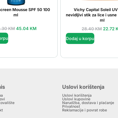
creen Mousse SPF 50 100
Vichy Capital Soleil 
ml
nevidljivi stik za lice i us
ml
6.30
KM
45.04
KM
28.40
KM
22.72
orpu
Dodaj u korpu
is
Uslovi korištenja
ma
Uslovi korištenja
ovi
Uslovi kupovine
tovalište
Narudžba, dostava i plaćanje
Privatnost
kt
Reklamacije i povrat robe