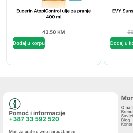
Eucerin AtopiControl ulje za pranje
EVY Suns
400 ml
43.50
KM
5
Dodaj u korpu
Dodaj u k
Mon
O na
Brend
Pomoć i informacije
Savje
+387 33 592 520
Blog
Konta
Mail za upite o web narudžbama: