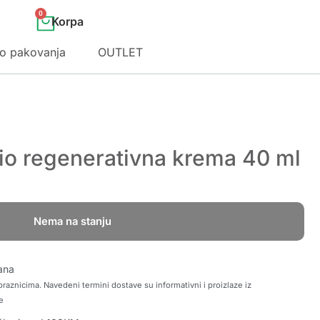
0
o pakovanja
OUTLET
o regenerativna krema 40 ml
Nema na stanju
ana
raznicima. Navedeni termini dostave su informativni i proizlaze iz
e