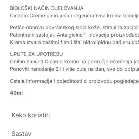
BIOLOŠKI NAČIN DJELOVANJA
Cicabio Crème umirujuća i regenerativna krema temelj
Potiče obnovu površinskog sloja kože, stimulira zacjelji
Patentirani sastojak Antalgicine™, inovacija proizvođač
Krema stvara zaštitni film i štiti hidrolipidnu barijeru ko
UPUTE ZA UPOTREBU
Obilno nanijeti Cicabio kremu na područje oštećenja ko
Ponoviti nanošenje 2 ili više puta na dan, sve do potpu
Ostale informacije i pojedinosti o proizvodu pogledajt
40ml
Kako koristiti
Sastav