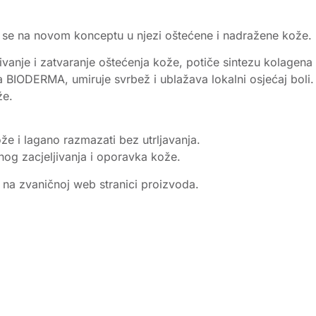
i se na novom konceptu u njezi oštećene i nadražene kože.
vanje i zatvaranje oštećenja kože, potiče sintezu kolagena i
a BIODERMA, umiruje svrbež i ublažava lokalni osjećaj boli.
že.
že i lagano razmazati bez utrljavanja.
nog zacjeljivanja i oporavka kože.
e na zvaničnoj web stranici proizvoda.