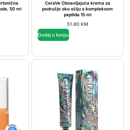
ertonična
CeraVe Obnavljajuća krema za
ode, 50 ml
područje oko očiju s kompleksom
peptida 15 ml
51.80
KM
Dodaj u korpu