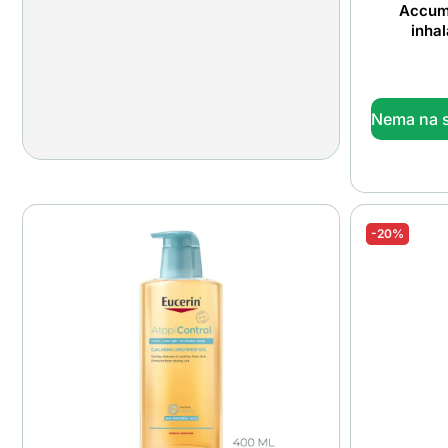
Accum
inhal
Nema na s
-20%