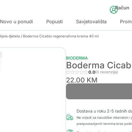
Račun
Novo u ponudi
Popusti
Savjetovališta
Prom
ijela djeteta
/ Boderma Cicabio regenerativna krema 40 ml
BIODERMA
Boderma Cicabi
0.0
(0 recenzija)
22.00
KM
Dostava u roku 2-5 radnih d
Ne vrijedi za narudžbe vikendom i p
pretpostavljenih termina brze pošt