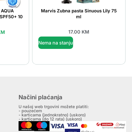
UV AQUA
Marvis Zubna pasta Sinuous Lily 75
ne SPF50+ 10
ml
17.00
KM
KM
Nema na stanju
Načini plaćanja
U našoj web trgovini možete platiti:
- pouzećem
- karticama (jednokratno) (uskoro)
- karticama (do 12 rata) (uskoro)