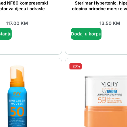
ed NF80 kompresorski
Sterimar Hypertonic, hip
ator za djecu i odrasle
otopina prirodne morske v
117.00
KM
13.50
KM
tanju
Dodaj u korpu
-20%