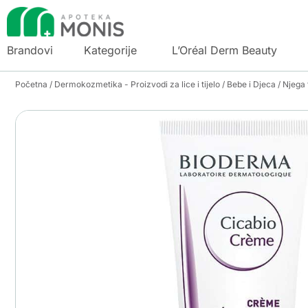
Brandovi
Kategorije
L’Oréal Derm Beauty
Početna
/
Dermokozmetika - Proizvodi za lice i tijelo
/
Bebe i Djeca
/
Njega t