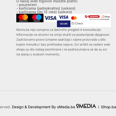
U našoj web trgovini možete platiti:
- pouzećem
- karticama (jednokratno) (uskoro)
- karticama (do 12 rata) (uskoro)
Monis.ba nije zamjena za liječnički pregled ni konsultacije.
Informacije na stranici ne smiju služiti za postavljanje dijagnoze.
Zadržavamo pravo izmjene sadržaja i cijene proizvoda u bilo
kojem trenutku i bez prethodne najave. Svi artikli na našem web
shopu su dio našeg asortimana i ne podrazumjeva se da su svi
na stanju u svakom momentu.
served.
Design & Development By oMedia.ba
i
iShop.ba