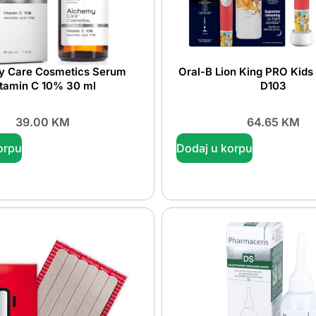
y Care Cosmetics Serum
Oral-B Lion King PRO Kids 
itamin C 10% 30 ml
D103
39.00
KM
64.65
KM
orpu
Dodaj u korpu