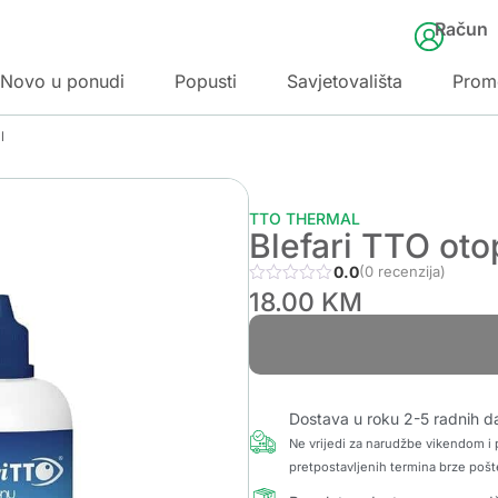
Račun
Novo u ponudi
Popusti
Savjetovališta
Prom
l
TTO THERMAL
Blefari TTO oto
0.0
(0 recenzija)
18.00
KM
Dostava u roku 2-5 radnih d
Ne vrijedi za narudžbe vikendom i p
pretpostavljenih termina brze pošt