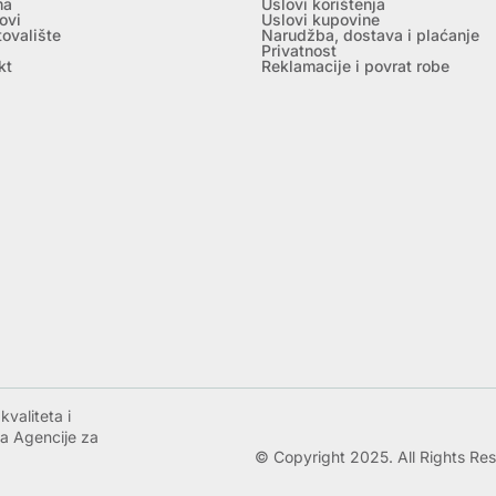
ma
Uslovi korištenja
ovi
Uslovi kupovine
tovalište
Narudžba, dostava i plaćanje
Privatnost
kt
Reklamacije i povrat robe
valiteta i
a Agencije za
© Copyright 2025. All Rights Re