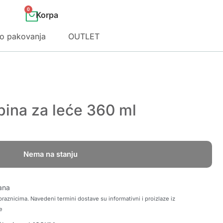
0
o pakovanja
OUTLET
pina za leće 360 ml
Nema na stanju
ana
raznicima. Navedeni termini dostave su informativni i proizlaze iz
e