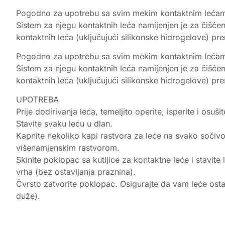
Pogodno za upotrebu sa svim mekim kontaktnim lećama, 
Sistem za njegu kontaktnih leća namijenjen je za čišćenj
kontaktnih leća (uključujući silikonske hidrogelove) p
Pogodno za upotrebu sa svim mekim kontaktnim lećama, 
Sistem za njegu kontaktnih leća namijenjen je za čišćenj
kontaktnih leća (uključujući silikonske hidrogelove) p
UPOTREBA
Prije dodirivanja leća, temeljito operite, isperite i osuši
Stavite svaku leću u dlan.
Kapnite nekoliko kapi rastvora za leće na svako sočivo
višenamjenskim rastvorom.
Skinite poklopac sa kutijice za kontaktne leće i stavite
vrha (bez ostavljanja praznina).
Čvrsto zatvorite poklopac. Osigurajte da vam leće osta
duže).