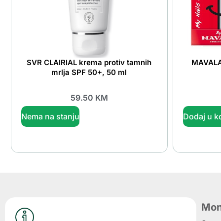
SVR CLAIRIAL krema protiv tamnih
MAVALA m
mrlja SPF 50+, 50 ml
59.50
KM
Nema na stanju
Dodaj u k
Mon