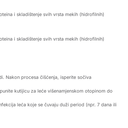
eina i skladištenje svih vrsta mekih (hidrofilnih)
eina i skladištenje svih vrsta mekih (hidrofilnih)
di. Nakon procesa čišćenja, isperite sočiva
. Napunite kutijicu za leće višenamjenskom otopinom do
kcija leća koje se čuvaju duži period (npr. 7 dana ili