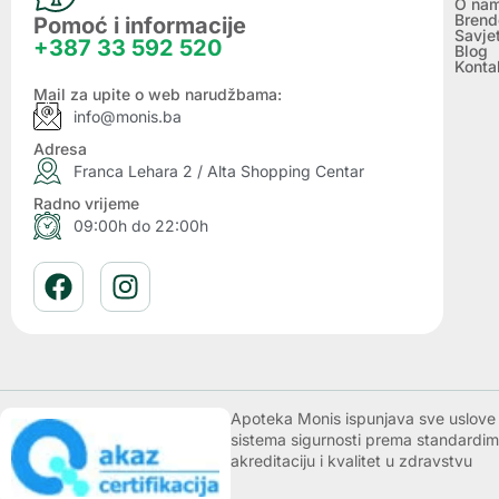
O na
Brend
Pomoć i informacije
Savje
+387 33 592 520
Blog
Konta
Mail za upite o web narudžbama:
info@monis.ba
Adresa
Franca Lehara 2 / Alta Shopping Centar
Radno vrijeme
09:00h do 22:00h
Apoteka Monis ispunjava sve uslove k
sistema sigurnosti prema standardim
akreditaciju i kvalitet u zdravstvu