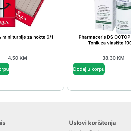
ini turpije za nokte 6/1
Pharmaceris DS OCTOP
Tonik za vlasište 10
4.50
KM
38.30
KM
orpu
Dodaj u korpu
is
Uslovi korištenja