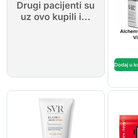
Drugi pacijenti su
uz ovo kupili i...
Alchem
V
Dodaj u k