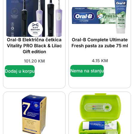
Oral-B Električna četkica
Oral-B Complete Ultimate
Vitality PRO Black & Lilac
Fresh pasta za zube 75 ml
Gift edition
4.15
KM
101.20
KM
Nema na stanju
Dodaj u korpu