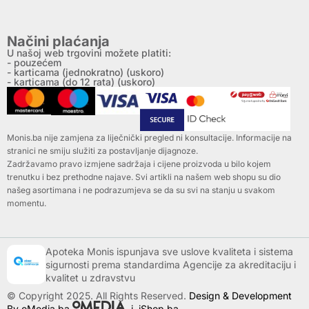
Načini plaćanja
U našoj web trgovini možete platiti:
- pouzećem
- karticama (jednokratno) (uskoro)
- karticama (do 12 rata) (uskoro)
Monis.ba nije zamjena za liječnički pregled ni konsultacije. Informacije na
stranici ne smiju služiti za postavljanje dijagnoze.
Zadržavamo pravo izmjene sadržaja i cijene proizvoda u bilo kojem
trenutku i bez prethodne najave. Svi artikli na našem web shopu su dio
našeg asortimana i ne podrazumjeva se da su svi na stanju u svakom
momentu.
Apoteka Monis ispunjava sve uslove kvaliteta i sistema
sigurnosti prema standardima Agencije za akreditaciju i
kvalitet u zdravstvu
© Copyright 2025. All Rights Reserved.
Design & Development
By oMedia.ba
i
iShop.ba