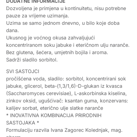
DODATNE INFORMACIJE
Dozvoljena je primjena u kontinuitetu, nisu potrebne
pauze za vrijeme uzimanja.
Uzima se samo jednom dnevno, u bilo koje doba
dana.
Ukusnog je voćnog okusa zahvaljujući
koncentriranom soku jabuke i eteričnom ulju naranče.
Bez glutena, šećera, umjetnih bojila i aroma.
Sadrži sladilo sorbitol.
SVI SASTOJCI
pročišćena voda, sladilo: sorbitol, koncentrirani sok
jabuke, glicerol, beta-(1,3/1,6)-D-glukan iz kvasca
(Saccharomyces cerevisiae), L-askorbinska kiselina,
zinkov oksid, ugušćivač: ksantan guma, konzervans:
kalijev sorbat, eterično ulje slatke naranče
* INOVATIVNA KOMBINACIJA PRIRODNIH
SASTOJAKA *
Formulaciju razvila Ivana Zagorec Kolednjak, mag.