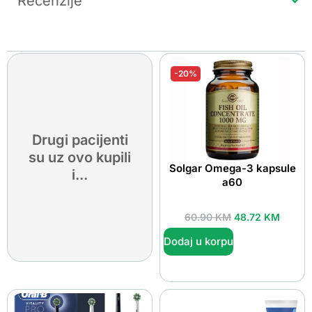
Recenzije
-20%
Drugi pacijenti
su uz ovo kupili
Solgar Omega-3 kapsule
i...
a60
60.90
KM
48.72
KM
Dodaj u korpu