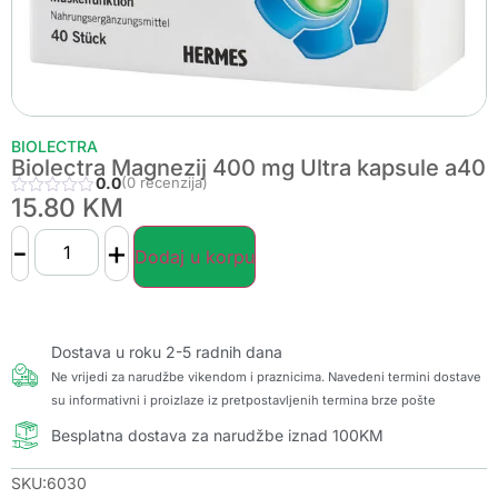
BIOLECTRA
Biolectra Magnezij 400 mg Ultra kapsule a40
0.0
(0 recenzija)
15.80
KM
-
+
Dodaj u korpu
Dostava u roku 2-5 radnih dana
Ne vrijedi za narudžbe vikendom i praznicima. Navedeni termini dostave
su informativni i proizlaze iz pretpostavljenih termina brze pošte
Besplatna dostava za narudžbe iznad 100KM
SKU:6030