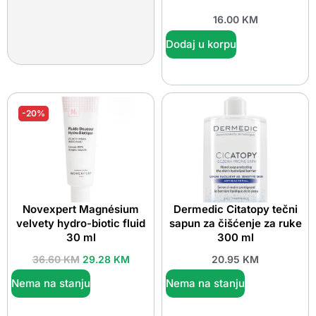
16.00
KM
Dodaj u korpu
-20%
Novexpert Magnésium
Dermedic Citatopy tečni
velvety hydro-biotic fluid
sapun za čišćenje za ruke
30 ml
300 ml
36.60
KM
29.28
KM
20.95
KM
Nema na stanju
Nema na stanju