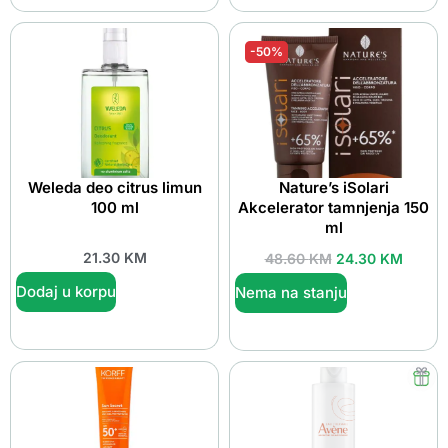
-50%
Weleda deo citrus limun
Nature’s iSolari
100 ml
Akcelerator tamnjenja 150
ml
21.30
KM
48.60
KM
24.30
KM
Dodaj u korpu
Nema na stanju