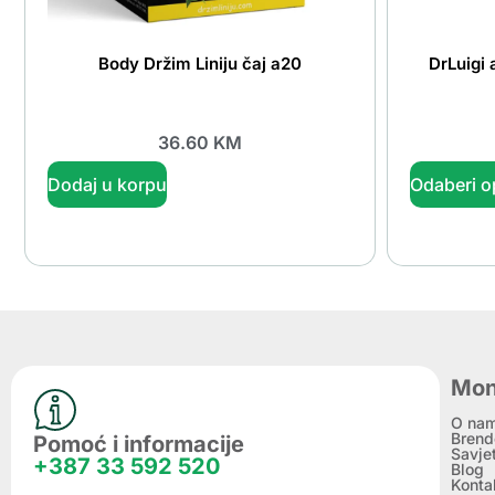
Body Držim Liniju čaj a20
DrLuigi
36.60
KM
Dodaj u korpu
Odaberi o
Mon
O na
Brend
Pomoć i informacije
Savje
+387 33 592 520
Blog
Konta