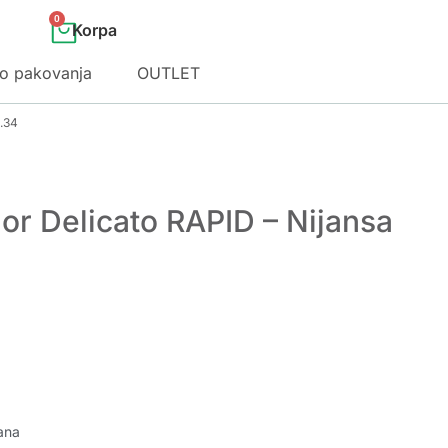
0
o pakovanja
OUTLET
5.34
or Delicato RAPID – Nijansa
ana