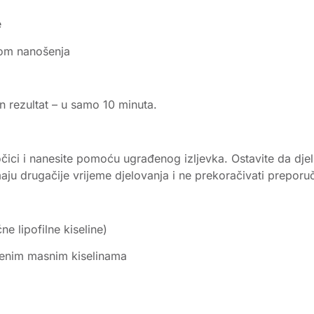
e
okom nanošenja
n rezultat – u samo 10 minuta.
očici i nanesite pomoću ugrađenog izljevka. Ostavite da dj
maju drugačije vrijeme djelovanja i ne prekoračivati preporu
e lipofilne kiseline)
ćenim masnim kiselinama