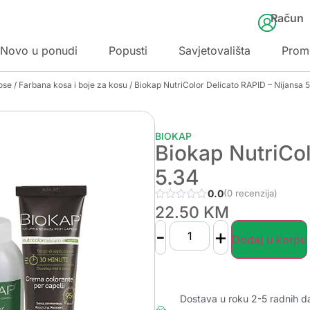
Račun
Novo u ponudi
Popusti
Savjetovališta
Prom
ose
/
Farbana kosa i boje za kosu
/ Biokap NutriColor Delicato RAPID – Nijansa 
BIOKAP
Biokap NutriCol
5.34
0.0
(0 recenzija)
22.50
KM
-
+
Dodaj u korpu
Dostava u roku 2-5 radnih d