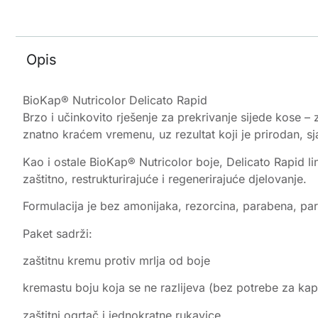
Opis
BioKap® Nutricolor Delicato Rapid
Brzo i učinkovito rješenje za prekrivanje sijede kose – 
znatno kraćem vremenu, uz rezultat koji je prirodan, sj
Kao i ostale BioKap® Nutricolor boje, Delicato Rapid l
zaštitno, restrukturirajuće i regenerirajuće djelovanje.
Formulacija je bez amonijaka, rezorcina, parabena, par
Paket sadrži:
zaštitnu kremu protiv mrlja od boje
kremastu boju koja se ne razlijeva (bez potrebe za ka
zaštitni ogrtač i jednokratne rukavice