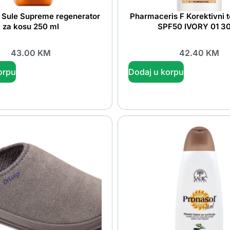
 Sule Supreme regenerator
Pharmaceris F Korektivni t
za kosu 250 ml
SPF50 IVORY 01 3
43.00
KM
42.40
KM
orpu
Dodaj u korpu