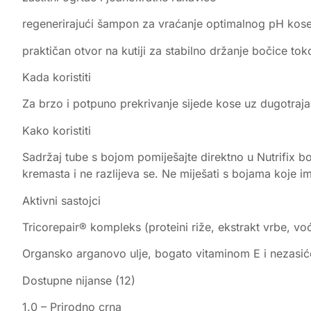
regenerirajući šampon za vraćanje optimalnog pH kos
praktičan otvor na kutiji za stabilno držanje bočice t
Kada koristiti
Za brzo i potpuno prekrivanje sijede kose uz dugotraja
Kako koristiti
Sadržaj tube s bojom pomiješajte direktno u Nutrifix b
kremasta i ne razlijeva se. Ne miješati s bojama koje i
Aktivni sastojci
Tricorepair® kompleks (proteini riže, ekstrakt vrbe, voćn
Organsko arganovo ulje, bogato vitaminom E i nezasi
Dostupne nijanse (12)
1.0 – Prirodno crna