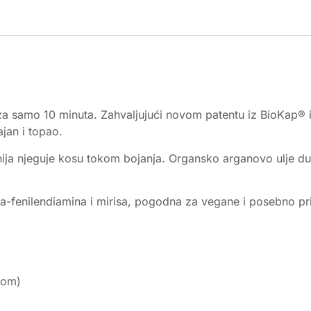
za samo 10 minuta. Zahvaljujući novom patentu iz BioKap® ist
ajan i topao.
inija njeguje kosu tokom bojanja. Organsko arganovo ulje dub
a-fenilendiamina i mirisa, pogodna za vegane i posebno prik
pom)