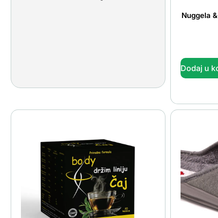
Nuggela &
Dodaj u k