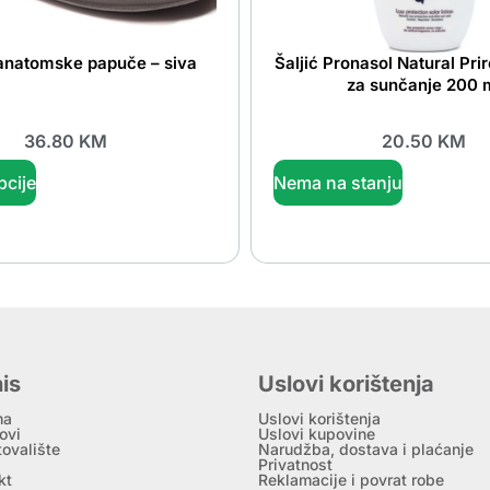
 anatomske papuče – siva
Šaljić Pronasol Natural Prir
za sunčanje 200 
36.80
KM
20.50
KM
pcije
Nema na stanju
is
Uslovi korištenja
ma
Uslovi korištenja
ovi
Uslovi kupovine
tovalište
Narudžba, dostava i plaćanje
Privatnost
kt
Reklamacije i povrat robe