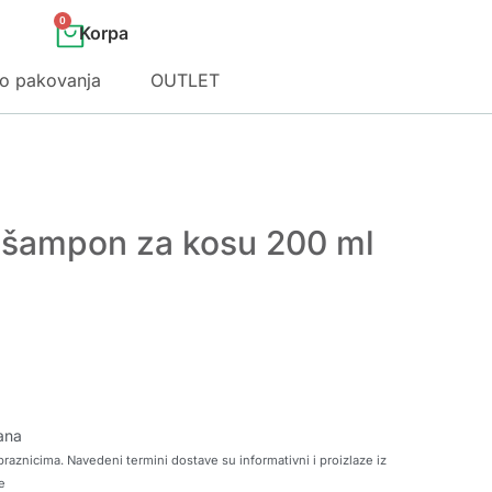
0
o pakovanja
OUTLET
i šampon za kosu 200 ml
ana
raznicima. Navedeni termini dostave su informativni i proizlaze iz
e