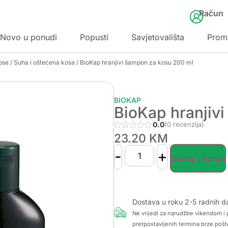
Račun
Novo u ponudi
Popusti
Savjetovališta
Prom
ose
/
Suha i oštećena kosa
/ BioKap hranjivi šampon za kosu 200 ml
BIOKAP
BioKap hranjiv
0.0
(0 recenzija)
23.20
KM
-
+
Dodaj u korpu
Dostava u roku 2-5 radnih d
Ne vrijedi za narudžbe vikendom i p
pretpostavljenih termina brze pošt