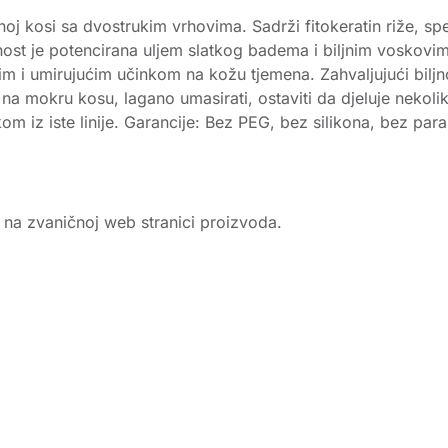
 kosi sa dvostrukim vrhovima. Sadrži fitokeratin riže, specij
vnost je potencirana uljem slatkog badema i biljnim voskovi
ntnim i umirujućim učinkom na kožu tjemena. Zahvaljujući bilj
na mokru kosu, lagano umasirati, ostaviti da djeluje nekolik
 iz iste linije. Garancije: Bez PEG, bez silikona, bez para
e na zvaničnoj web stranici proizvoda.