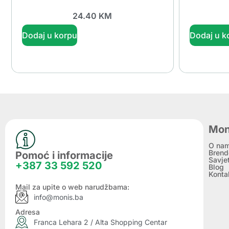
24.40
KM
Dodaj u korpu
Dodaj u k
Mon
O na
Brend
Pomoć i informacije
Savje
+387 33 592 520
Blog
Konta
Mail za upite o web narudžbama:
info@monis.ba
Adresa
Franca Lehara 2 / Alta Shopping Centar