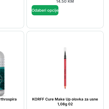
14.50
KM
Odaberi opcije
rthrospira
KORFF Cure Make Up olovka za usne
1,08g 02