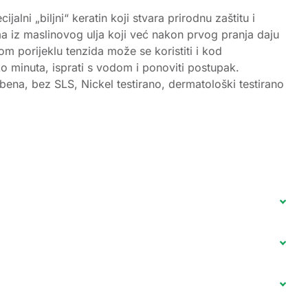
alni „biljni“ keratin koji stvara prirodnu zaštitu i
ma iz maslinovog ulja koji već nakon prvog pranja daju
nom porijeklu tenzida može se koristiti i kod
o minuta, isprati s vodom i ponoviti postupak.
bena, bez SLS, Nickel testirano, dermatološki testirano