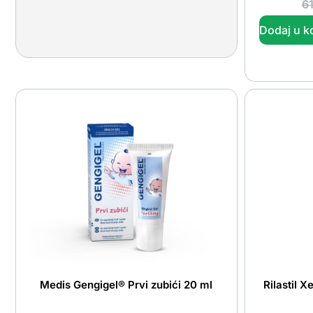
6
Dodaj u k
Medis Gengigel® Prvi zubići 20 ml
Rilastil X