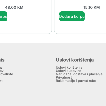
48.00
KM
15.10
KM
orpu
Dodaj u korpu
is
Uslovi korištenja
ma
Uslovi korištenja
ovi
Uslovi kupovine
tovalište
Narudžba, dostava i plaćanje
Privatnost
kt
Reklamacije i povrat robe