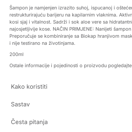
Šampon je namjenjen izrazito suhoj, ispucanoj i oštećenoj
restrukturirajuću barijeru na kapilarnim vlaknima. Akti
kosi sjaj i vitalnost. Sadrži i sok aloe vere sa hidrata
najosjetljivije kose. NAČIN PRIMJENE: Nanijeti šampon 
Preporučuje se kombiniranje sa Biokap hranjivom maskom
i nije testirano na životinjama.
200ml
Ostale informacije i pojedinosti o proizvodu pogledajt
Kako koristiti
Sastav
Česta pitanja