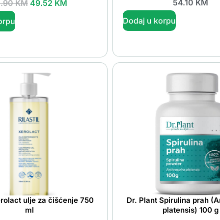
54.10
KM
1.90
KM
49.52
KM
Dodaj u korpu
orpu
erolact ulje za čišćenje 750
Dr. Plant Spirulina prah (A
ml
platensis) 100 g