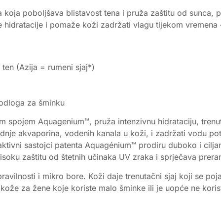
koja poboljšava blistavost tena i pruža zaštitu od sunca, po
e hidratacije i pomaže koži zadržati vlagu tijekom vremena 
 ten (Azija = rumeni sjaj*)
podloga za šminku
 spojem Aquagenium™, pruža intenzivnu hidrataciju, trenut
vodnje akvaporina, vodenih kanala u koži, i zadržati vodu p
 aktivni sastojci patenta Aquagénium™ prodiru duboko i cilja
visoku zaštitu od štetnih učinaka UV zraka i sprječava prera
ravilnosti i mikro bore. Koži daje trenutačni sjaj koji se p
kože za žene koje koriste malo šminke ili je uopće ne koris