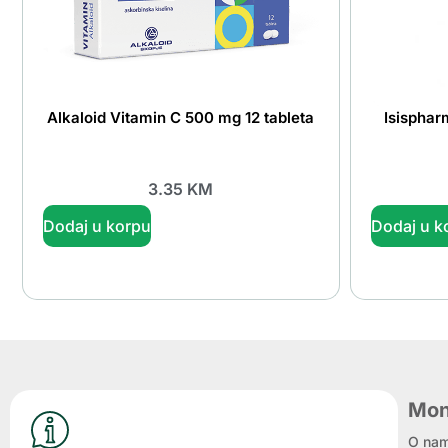
Alkaloid Vitamin C 500 mg 12 tableta
Isispha
3.35
KM
Dodaj u korpu
Dodaj u k
Mon
O na