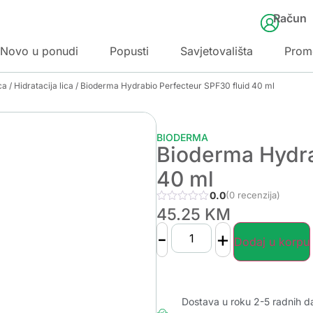
Račun
Novo u ponudi
Popusti
Savjetovališta
Prom
ca
/
Hidratacija lica
/ Bioderma Hydrabio Perfecteur SPF30 fluid 40 ml
BIODERMA
Bioderma Hydra
40 ml
0.0
(0 recenzija)
45.25
KM
-
+
Dodaj u korpu
Dostava u roku 2-5 radnih d