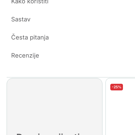
Kako koristiti
Sastav
Česta pitanja
Recenzije
-25%