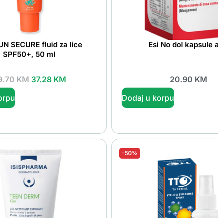
N SECURE fluid za lice
Esi No dol kapsule 
SPF50+, 50 ml
9.70
KM
37.28
KM
20.90
KM
orpu
Dodaj u korpu
-50%