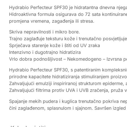
Hydrabio Perfecteur SPF30 je hidratantna dnevna njega 
Hidroaktivna formula osigurava do 72 sata kontinuiran
promjena vremena, zagađenja ili stresa.
Skriva nepravilnosti i mikro bore.
Trajno zaglađuje teksturu kože i trenutačno posvjetljuje
Sprječava starenje kože i štiti od UV zraka
Intenzivno i dugotrajno hidratizira
Vrlo dobra podnošljivost – Nekomedogeno – Izvrsna 
Hydrabio Perfecteur SPF30, s patentiranim kompleksnim
prirodne kapacitete hidratiziranja stimuliranjem proiz
Zahvaljujući emulziji inspiriranoj strukturom epiderme,
Zahvaljujući filtrima protiv UVA i UVB zračenja, pruža 
Spajanje mekih pudera i kuglica trenutačno pokriva nep
čini zaglađenom, splasnulom i sjajnom. Savršen izgled 