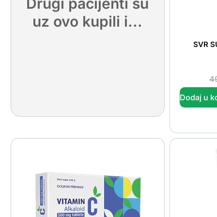
Drugi pacijenti su
uz ovo kupili i...
SVR SU
4
Dodaj u k