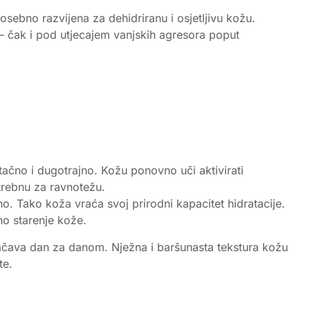
sebno razvijena za dehidriranu i osjetljivu kožu.
– čak i pod utjecajem vanjskih agresora poput
ačno i dugotrajno. Kožu ponovno uči aktivirati
otrebnu za ravnotežu.
no. Tako koža vraća svoj prirodni kapacitet hidratacije.
no starenje kože.
ojačava dan za danom. Nježna i baršunasta tekstura kožu
te.