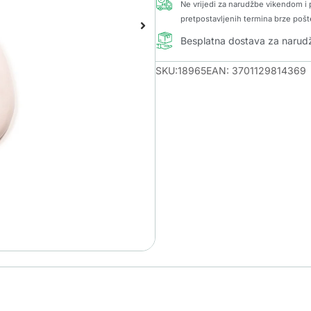
Ne vrijedi za narudžbe vikendom i p
pretpostavljenih termina brze pošt
Besplatna dostava za naru
SKU:18965
EAN: 3701129814369