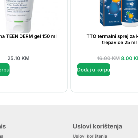
rma TEEN DERM gel 150 ml
TTO termalni sprej za 
trepavice 25 ml
25.10
KM
16.00
KM
8.00
K
orpu
Dodaj u korpu
is
Uslovi korištenja
ma
Uslovi korištenja