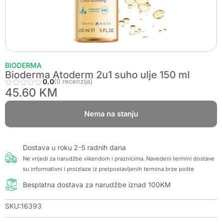
BIODERMA
Bioderma Atoderm 2u1 suho ulje 150 ml
0.0
(0 recenzija)
45.60
KM
Nema na stanju
Dostava u roku 2-5 radnih dana
Ne vrijedi za narudžbe vikendom i praznicima. Navedeni termini dostave
su informativni i proizlaze iz pretpostavljenih termina brze pošte
Besplatna dostava za narudžbe iznad 100KM
SKU:16393