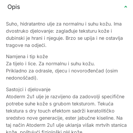
Opis
Suho, hidratantno ulje za normalnu i suhu kožu. Ima
dvostruko djelovanje: zaglađuje teksturu kože i
dubinski je hrani i njeguje. Brzo se upija i ne ostavlja
tragove na odjeći.
Namjena i tip kože
Za tijelo i lice. Za normalnu i suhu kožu.
Prikladno za odrasle, djecu i novorođenčad (osim
nedonoščadi).
Sastojci i djelovanje
Atoderm 2u1 ulje je razvijeno da zadovolji specifične
potrebe suhe kože s grubom teksturom. Tekuća
tekstura s dry touch efektom sadrži keratolitičko
sredstvo nove generacije, ester jabučne kiseline. Na
taj način Atoderm 2u1 ulje uklanja višak mrtvih stanica
kože, poštujući fiziološki pH kože.