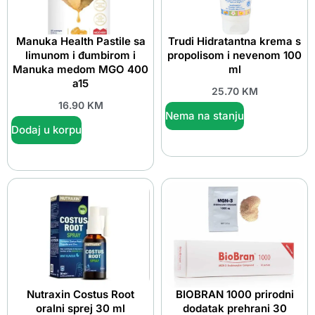
Manuka Health Pastile sa
Trudi Hidratantna krema s
limunom i đumbirom i
propolisom i nevenom 100
Manuka medom MGO 400
ml
a15
25.70
KM
16.90
KM
Nema na stanju
Dodaj u korpu
Nutraxin Costus Root
BIOBRAN 1000 prirodni
oralni sprej 30 ml
dodatak prehrani 30